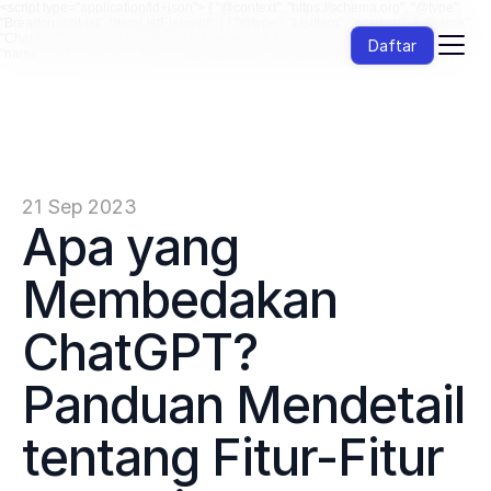
<script type="application/ld+json"> { "@context": "https://schema.org", "@type":
"BreadcrumbList", "itemListElement": [ { "@type": "ListItem", "position": 1, "name":
"Chat GPT", "item": "https://jenni.ai/chat-gpt/" }, { "@type": "ListItem", "position": 2,
Daftar
"name": "Fitur Utama", "item": "https://jenni.ai/chat-gpt/key-features" } ] } </script>
21 Sep 2023
Apa yang 
Membedakan 
ChatGPT? 
Panduan Mendetail 
tentang Fitur-Fitur 