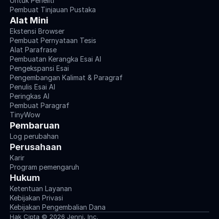
Untuk Peneliti
Pembuat Tinjauan Pustaka
Alat Mini
Ekstensi Browser
Pembuat Pernyataan Tesis
Alat Parafrase
Pembuatan Kerangka Esai AI
Pengekspansi Esai
Pengembangan Kalimat & Paragraf
Penulis Esai AI
Peringkas AI
Pembuat Paragraf
TinyWow
Pembaruan
Log perubahan
Perusahaan
Karir
Program pemengaruh
Hukum
Ketentuan Layanan
Kebijakan Privasi
Kebijakan Pengembalian Dana
Hak Cipta © 2026 Jenni, Inc.