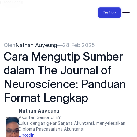
{{HeadCode}}
Daftar
Oleh
Nathan Auyeung
—
28 Feb 2025
Cara Mengutip Sumber 
dalam The Journal of 
Neuroscience: Panduan 
Format Lengkap
Nathan Auyeung
Akuntan Senior di EY
Lulus dengan gelar Sarjana Akuntansi, menyelesaikan 
Diploma Pascasarjana Akuntansi
LinkedIn