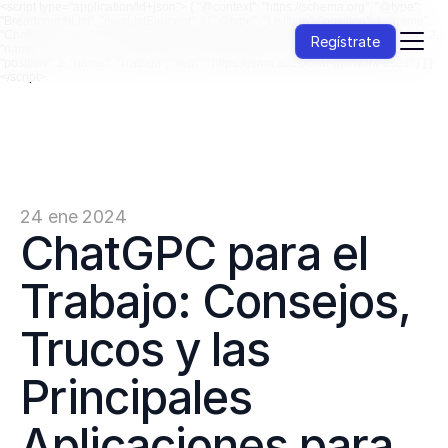
<script type="application/ld+json"> { "@context": "https://schema.org", "@type":
"BreadcrumbList", "itemListElement": [ { "@type": "ListItem", "position": 1, "name":
"ChatGPT", "item": "https://jenni.ai/es/chat-gpt" }, { "@type": "ListItem", "position": 2,
Regístrate
"name": "Usos", "item": "https://jenni.ai/es/chat-gpt/uses" }, { "@type": "ListItem",
"position": 3, "name": "Trabajo", "item": "https://jenni.ai/es/chat-gpt/work-uses" } ] }
</script>
24 ene 2024
ChatGPC para el 
Trabajo: Consejos, 
Trucos y las 
Principales 
Aplicaciones para 