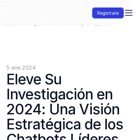
<script type="application/ld+json"> { "@context": "https://schema.org", "@type":
"BreadcrumbList", "itemListElement": [ { "@type": "ListItem", "position": 1, "name":
"ChatGPT", "item": "https://jenni.ai/chat-gpt" }, { "@type": "ListItem", "position": 2,
Regístrate
"name": "Alternativas", "item": "https://jenni.ai/chat-gpt/alternativas" }, { "@type":
"ListItem", "position": 3, "name": "Alternativas para Investigación", "item":
"https://jenni.ai/chat-gpt/alternativas-para-investigacion" } ] } </script>
5 ene 2024
Eleve Su 
Investigación en 
2024: Una Visión 
Estratégica de los 
Chatbots Líderes