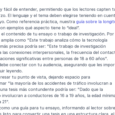
y fácil de entender, permitiendo que los lectores capten tu
zo. El lenguaje y el tema deben elegirse teniendo en cuent
ayo. Como referencia práctica, nuestra 
guía sobre la longit
on ejemplos qué aspecto tiene lo “ideal”.
r el contenido de tu ensayo o trabajo de investigación. Por 
 amplia como "Este trabajo analiza cómo la tecnología 
 más precisa podría ser: "Este trabajo de investigación 
las conexiones interpersonales, la frecuencia del contact
aciones significativas entre personas de 18 a 60 años".
 debe conectar con tu audiencia, asegurando que les import
uir leyendo.
resar tu punto de vista, dejando espacio para 
ar "la mayoría de los accidentes de tráfico involucran a 
na tesis más contundente podría ser: "Dado que la 
o involucran a conductores de 16 a 19 años, la edad mínima
 21".
 como una guía para tu ensayo, informando al lector sobre
el tema y su importancia. Si ya estás listo para convertir