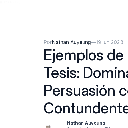
{{HeadCode}}
Por
Nathan Auyeung
—
19 jun 2023
Ejemplos de 
Tesis: Domina
Persuasión c
Contundent
Nathan Auyeung