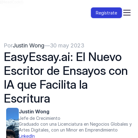
{{HeadCode}}
Regístrate
Por
Justin Wong
—
30 may 2023
EasyEssay.ai: El Nuevo 
Escritor de Ensayos con 
IA que Facilita la 
Escritura
Justin Wong
Jefe de Crecimiento
Graduado con una Licenciatura en Negocios Globales y 
Artes Digitales, con un Minor en Emprendimiento
LinkedIn