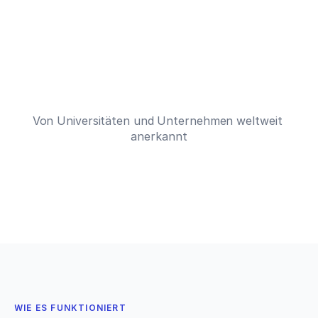
Fangen Sie an zu schreiben
– es ist kostenlos
HC
HC
HC
Von über 6 Millionen Akademikern geschätzt
Von Universitäten und Unternehmen weltweit 
anerkannt
WIE ES FUNKTIONIERT