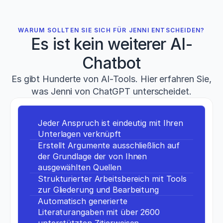
WARUM SOLLTEN SIE SICH FÜR JENNI ENTSCHEIDEN?
Es ist kein weiterer AI-
Chatbot
Es gibt Hunderte von AI-Tools. Hier erfahren Sie,
was Jenni von ChatGPT unterscheidet.
Jeder Anspruch ist eindeutig mit Ihren 
Unterlagen verknüpft
Erstellt Argumente ausschließlich auf 
der Grundlage der von Ihnen 
ausgewählten Quellen
Strukturierter Arbeitsbereich mit Tools 
zur Gliederung und Bearbeitung
Automatisch generierte 
Literaturangaben mit über 2600 