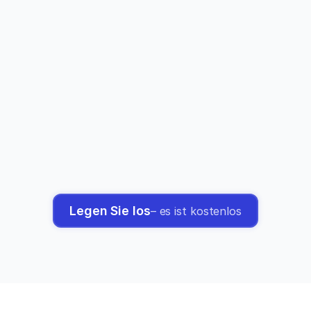
Die intelligente AI-Autovervollständigung schlägt 
Sätze vor, die auf echten wissenschaftlichen 
Artikeln basieren. Die Vorschläge sind mit 
Quellenangaben versehen und lassen sich bis zur 
Quelle zurückverfolgen.
03
Zitieren, überprüfen, exportieren
Inline-Zitate mit einem Klick in über 2.600 
Formatvorlagen. Überprüfen Sie jede Angabe 
anhand des Original-PDFs. Exportieren Sie die 
Datei als .docx, LaTeX oder HTML.
Legen Sie los
– es ist kostenlos