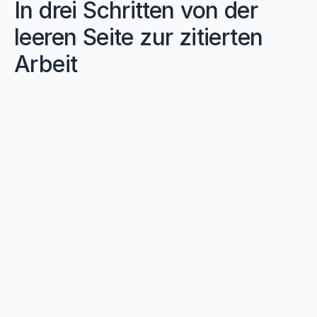
In drei Schritten von der
leeren Seite zur zitierten
Arbeit
01
Importieren Sie Ihre Quellen
Ziehen Sie PDF-Dateien per Drag & Drop hinein, 
importieren Sie sie aus Zotero oder Mendeley 
oder lassen Sie Jenni über 200 Millionen Artikel 
durchsuchen. Ihre Bibliothek ist in 
Sekundenschnelle fertig.
02
Gemeinsam mit AI schreiben