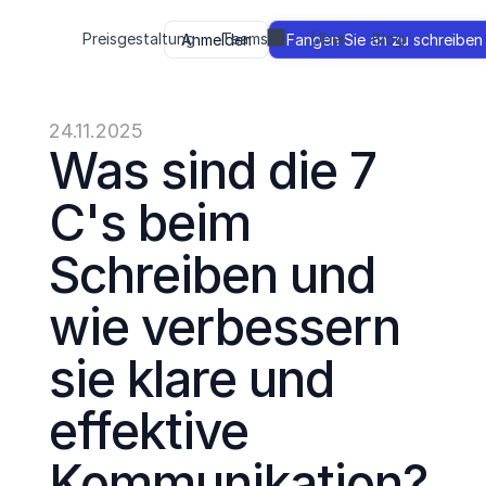
Preisgestaltung
Teams
Über
Blog
Anmelden
Fangen Sie an zu schreiben
24.11.2025
Was sind die 7 
C's beim 
Schreiben und 
wie verbessern 
sie klare und 
effektive 
Kommunikation?