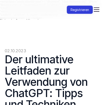
<script type="application/ld+json"> { "@context": "https://schema.org", "@type":
"BreadcrumbList", "itemListElement": [ { "@type": "ListItem", "position": 1, "name":
"ChatGPT", "item": "https://jenni.ai/chat-gpt" }, { "@type": "ListItem", "position": 2,
Registrieren
"name": "Verwendungen", "item": "https://jenni.ai/chat-gpt/uses" }, { "@type":
"ListItem", "position": 3, "name": "Aufforderung", "item": "https://jenni.ai/chat-
gpt/prompting-uses" } ] } </script>
02.10.2023
Der ultimative 
Leitfaden zur 
Verwendung von 
ChatGPT: Tipps 
und Techniken