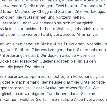
facher und schneller zu machen, indem sie automatisch da
n verwendete Quelle erzeugen. Zwei beliebte Optionen auf 
Citation Machine by Chegg und Scribbrs Zitierwerkzeuge. 
nktionen, die Nutzerinnen und Nutzern helfen, 
erstellen – aber wie schlagen sie sich im Vergleich 
zueinander? Wenn Sie entscheiden, dass keiner von beiden die beste Wahl ist, behandelt unser 
raphy.com
 eine weitere häufig verwendete Alternative.
n wir einen genauen Blick auf die Funktionen, Vorteile un
gg und Scribbrs Zitierwerkzeugen, damit Sie entscheiden 
nforderungen passt. Wir decken alles ab – von den 
uigkeit der erzeugten Quellenangaben bis hin zu den 
n, die jedes Tool bietet.
nen Zitierprozess optimieren möchte, ein Forschender, der 
, oder einfach jemand, der neugierig auf die Unterschiede 
generatoren ist – dieser Artikel hat etwas für Sie. Wir 
rgleichen die wichtigsten Funktionen, damit Sie eine 
n können, welches Sie für Ihre nächste Arbeit verwenden 