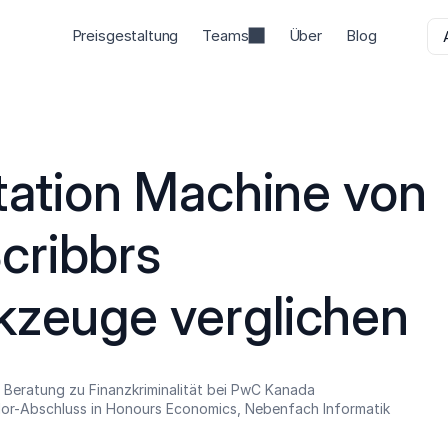
Preisgestaltung
Teams
Über
Blog
tation Machine von 
ribbrs 
kzeuge verglichen
 Beratung zu Finanzkriminalität bei PwC Kanada
or-Abschluss in Honours Economics, Nebenfach Informatik