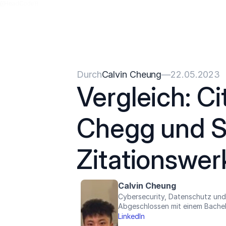
{{HeadCode}}
Durch
Calvin Cheung
—
22.05.2023
Vergleich: Ci
Chegg und Sc
Zitationswer
Calvin Cheung
Cybersecurity, Datenschutz und
Abgeschlossen mit einem Bachel
LinkedIn