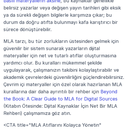
basılı materyallerin aksine
, bu kaynaklar genellikle 
belirsiz yazarlar veya değişen yayın tarihleri gibi eksik 
ya da sürekli değişen bilgilerle karşımıza çıkar; bu 
durum da doğru atıfta bulunmayı kafa karıştırıcı bir 
sürece dönüştürebilir.
MLA tarzı, bu tür zorlukların üstesinden gelmek için 
güvenilir bir sistem sunarak yazarların dijital 
materyaller için net ve tutarlı atıflar oluşturmasına 
yardımcı olur. Bu kuralları mükemmel şekilde 
uygulayarak, çalışmanızın takibini kolaylaştırabilir ve 
akademik çevrelerdeki güvenilirliğini güçlendirebilirsiniz. 
Çevrim içi materyaller için özel olarak hazırlanan MLA 
kurallarına dair daha ayrıntılı bir rehber için 
Beyond 
the Book: A Clear Guide to MLA for Digital Sources
(Kitabın Ötesinde: Dijital Kaynaklar İçin Net Bir MLA 
Rehberi) çalışmamıza göz atın.
<CTA title="MLA Atıflarını Kolayca Yönetin" 