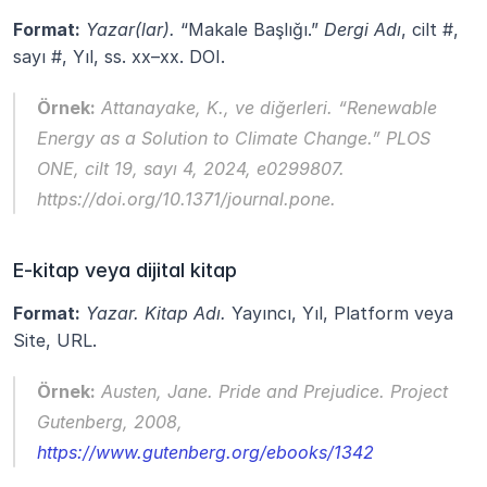
Format:
Yazar(lar).
 “Makale Başlığı.” 
Dergi Adı
, cilt #, 
sayı #, Yıl, ss. xx–xx. DOI.
Örnek:
 Attanayake, K., ve diğerleri. “Renewable 
Energy as a Solution to Climate Change.” 
PLOS 
ONE
, cilt 19, sayı 4, 2024, e0299807. 
https://doi.org/10.1371/journal.pone.
E-kitap veya dijital kitap
Format:
Yazar.
Kitap Adı.
 Yayıncı, Yıl, Platform veya 
Site, URL.
Örnek:
 Austen, Jane. 
Pride and Prejudice.
 Project 
Gutenberg, 2008,
https://www.gutenberg.org/ebooks/1342