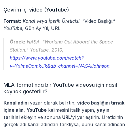
Çevrim içi video (YouTube)
Format:
Kanal veya İçerik Üreticisi.
 “Video Başlığı.” 
YouTube
, Gün Ay Yıl, URL.
Örnek:
NASA.
 “Working Out Aboard the Space 
Station.” 
YouTube
, 2010,
https://www.youtube.com/watch?
v=YxImeOomkUk&ab_channel=NASAJohnson
.
MLA formatında bir YouTube videosu için nasıl 
kaynak gösterilir?
Kanal adını
 yazar olarak belirtin, 
video başlığını tırnak 
içine alın
, 
YouTube
 kelimesini italik yapın, 
yayın 
tarihini
 ekleyin ve sonuna 
URL
'yi yerleştirin. Üreticinin 
gerçek adı kanal adından farklıysa, bunu kanal adından 