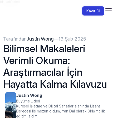
{{HeadCode}}
Kayıt Ol
Tarafından
Justin Wong
—
13 Şub 2025
Bilimsel Makaleleri 
Verimli Okuma: 
Araştırmacılar İçin 
Hayatta Kalma Kılavuzu
Justin Wong
Büyüme Lideri
Küresel İşletme ve Dijital Sanatlar alanında Lisans 
Derecesi ile mezun oldum, Yan Dal olarak Girişimcilik 
eğitimi aldım.