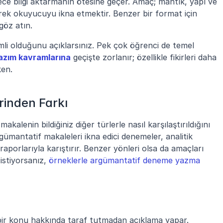
ece bilgi aktarmanın ötesine geçer. Amaç; mantık, yapı ve 
karşıt görüşlerle adil bir şekilde ilgilenerek okuyucuyu ikna etmektir. Benzer bir format için 
 göz atın.
li olduğunu açıklarsınız. Pek çok öğrenci de temel 
azım kavramlarına
 geçişte zorlanır; özellikle fikirleri daha 
ken.
rinden Farkı
lenin bildiğiniz diğer türlerle nasıl karşılaştırıldığını 
ümantatif makaleleri ikna edici denemeler, analitik 
raporlarıyla karıştırır. Benzer yönleri olsa da amaçları 
istiyorsanız, 
örneklerle argümantatif deneme yazma 
bir konu hakkında taraf tutmadan açıklama yapar.