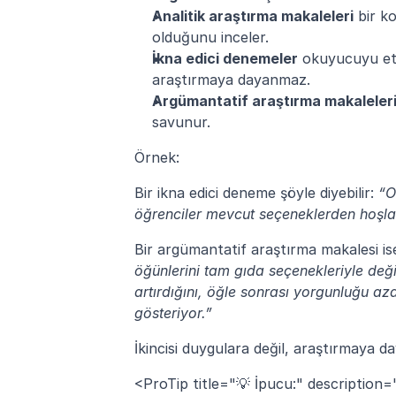
Analitik araştırma makaleleri
 bir k
olduğunu inceler.
İkna edici denemeler
 okuyucuyu etk
araştırmaya dayanmaz.
Argümantatif araştırma makaleler
savunur.
Örnek:
Bir ikna edici deneme şöyle diyebilir: 
“O
öğrenciler mevcut seçeneklerden hoşla
Bir argümantatif araştırma makalesi ise 
öğünlerini tam gıda seçenekleriyle deği
artırdığını, öğle sonrası yorgunluğu aza
gösteriyor.”
İkincisi duygulara değil, araştırmaya da
<ProTip title="💡 İpucu:" description=