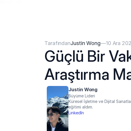
{{HeadCode}}
Tarafından
Justin Wong
—
10 Ara 20
Güçlü Bir Vak
Araştırma Mak
Justin Wong
Büyüme Lideri
Küresel İşletme ve Dijital Sanatla
eğitimi aldım.
LinkedIn