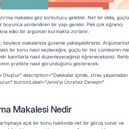
tırma makalesi göz korkutucu gelebilir. Net bir iddia, güçlü 
z boyunca yönlendiren bir yapı gerekir. Pek çok öğrenci 
 ikna edici bir argüman kurmakta zorlanır. 
r; böylece makalenize güvenle yaklaşabilirsiniz. Argümantati
lı bir konu nasıl seçileceğini, güçlü bir tez cümlesinin nası
ilir kanıtlarla nasıl düzenleyeceğinizi öğreneceksiniz. Rehb
dımın pratikte nasıl göründüğünü gösterecek.
 Oluştur" description="Dakikalar içinde, stres yaşamadan 
turun" buttonLabel="Jenni’yi Ücretsiz Deneyin" 
ma Makalesi Nedir
artışmaya açık bir konu hakkında net bir görüş sunar ve 