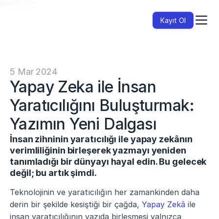
{{NnOjCiNsq}}
Kayıt Ol
5 Mar 2024
Yapay Zeka ile İnsan 
Yaratıcılığını Buluşturmak: 
Yazımın Yeni Dalgası
İnsan zihninin yaratıcılığı ile yapay zekânın 
verimliliğinin birleşerek yazmayı yeniden 
tanımladığı bir dünyayı hayal edin. Bu gelecek 
değil; bu artık şimdi.
Teknolojinin ve yaratıcılığın her zamankinden daha 
derin bir şekilde kesiştiği bir çağda, 
Yapay Zekâ
 ile 
insan yaratıcılığının yazıda birleşmesi yalnızca 