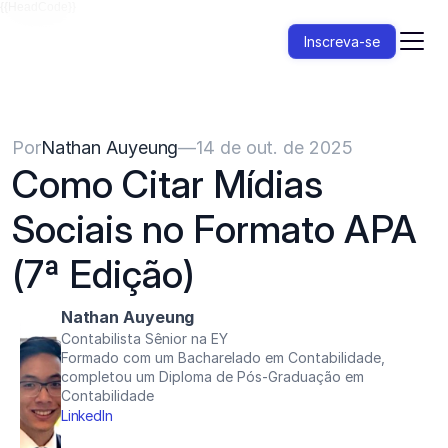
{{HeadCode}}
Inscreva-se
Por
Nathan Auyeung
—
14 de out. de 2025
Como Citar Mídias 
Sociais no Formato APA 
(7ª Edição)
Nathan Auyeung
Contabilista Sênior na EY
Formado com um Bacharelado em Contabilidade, 
completou um Diploma de Pós-Graduação em 
Contabilidade
LinkedIn