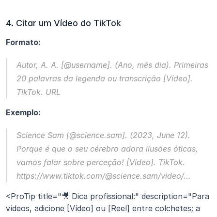
4. Citar um Vídeo do TikTok
Formato:
Autor, A. A. [@username]. (Ano, mês dia). 
Primeiras 
20 palavras da legenda ou transcrição
 [Vídeo]. 
TikTok. URL
Exemplo:
Science Sam [@science.sam]. (2023, June 12). 
Porque é que o seu cérebro adora ilusões óticas, 
vamos falar sobre perceção!
 [Vídeo]. TikTok. 
https://www.tiktok.com/@science.sam/video/...
<ProTip title="🎥 Dica profissional:" description="Para 
vídeos, adicione [Vídeo] ou [Reel] entre colchetes; a 