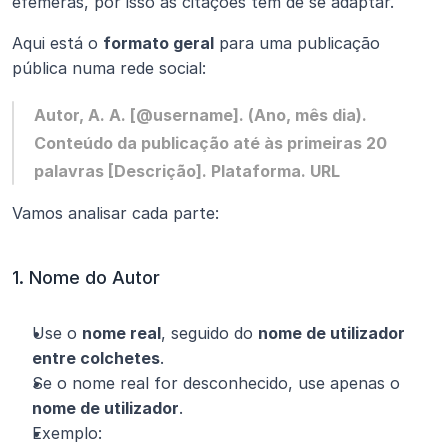
efémeras, por isso as citações têm de se adaptar.
Aqui está o 
formato geral
 para uma publicação 
pública numa rede social:
Autor, A. A. [@username]. (Ano, mês dia). 
Conteúdo da publicação até às primeiras 20 
palavras [Descrição]. Plataforma. URL
Vamos analisar cada parte:
1. Nome do Autor
Use o 
nome real
, seguido do 
nome de utilizador 
entre colchetes
.
Se o nome real for desconhecido, use apenas o 
nome de utilizador
.
Exemplo: