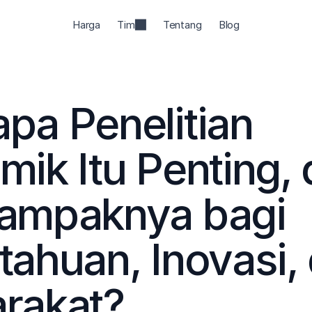
Harga
Tim
Tentang
Blog
a Penelitian 
ik Itu Penting, 
ampaknya bagi 
ahuan, Inovasi, 
rakat?