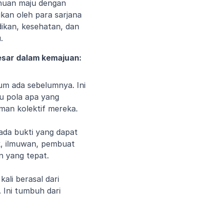
ahuan maju dengan 
an oleh para sarjana 
ikan, kesehatan, dan 
.
esar dalam kemajuan:
um ada sebelumnya. Ini 
u pola apa yang 
an kolektif mereka.
da bukti yang dapat 
k, ilmuwan, pembuat 
n yang tepat.
li berasal dari 
Ini tumbuh dari 