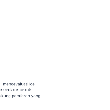
 mengevaluasi ide 
rstruktur untuk 
kung pemikiran yang 