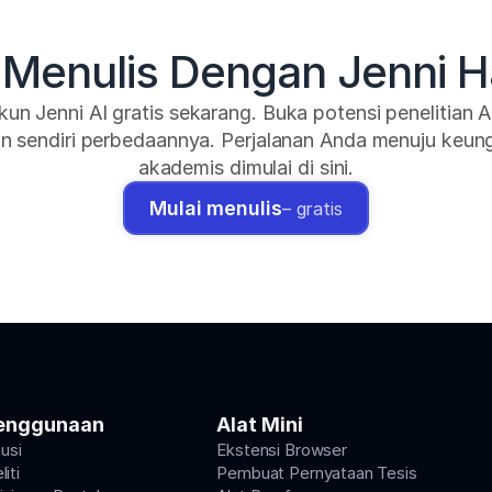
 Menulis Dengan Jenni Har
kun Jenni AI gratis sekarang. Buka potensi penelitian A
n sendiri perbedaannya. Perjalanan Anda menuju keung
akademis dimulai di sini.
Mulai menulis
– gratis
enggunaan
Alat Mini
tusi
Ekstensi Browser
iti
Pembuat Pernyataan Tesis