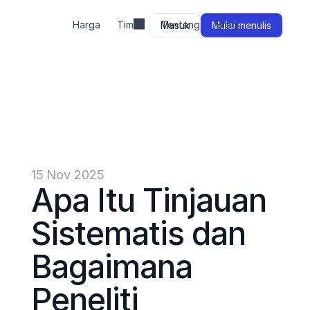
Harga
Tim
Tentang
Blog
Masuk
Mulai menulis
15 Nov 2025
Apa Itu Tinjauan 
Sistematis dan 
Bagaimana 
Peneliti 