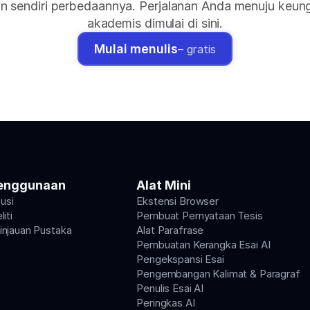
n sendiri perbedaannya. Perjalanan Anda menuju keung
akademis dimulai di sini.
Mulai menulis
– gratis
enggunaan
Alat Mini
tusi
Ekstensi Browser
iti
Pembuat Pernyataan Tesis
njauan Pustaka
Alat Parafrase
Pembuatan Kerangka Esai AI
Pengekspansi Esai
Pengembangan Kalimat & Paragraf
Penulis Esai AI
Peringkas AI