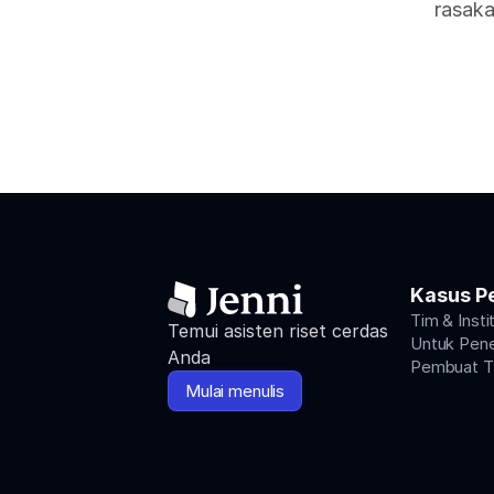
rasaka
Kasus P
Tim & Insti
Temui asisten riset cerdas 
Untuk Penel
Anda
Pembuat Ti
Mulai menulis