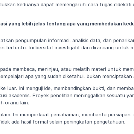
kkan keduanya dapat memengaruhi cara tugas didekati d
ikasi yang lebih jelas tentang apa yang membedakan ked
libatkan pengumpulan informasi, analisis data, dan penarik
 tertentu. Ini bersifat investigatif dan dirancang untuk
us pada membaca, meninjau, atau melatih materi untuk m
mempelajari apa yang sudah diketahui, bukan menciptakan
i ke luar. Ini menguji ide, membandingkan bukti, dan mem
kusi akademis. Proyek penelitian meninggalkan sesuatu yang
h orang lain.
 dalam. Ini memperkuat pemahaman, membantu persiapan,
Tidak ada hasil formal selain peningkatan pengetahuan.