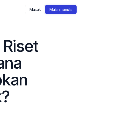
Masuk
Mulai menulis
Riset 
na 
pkan 
k?