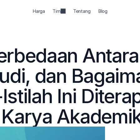
Harga
Tim
Tentang
Blog
rbedaan Antara 
udi, dan Bagaima
-Istilah Ini Ditera
 Karya Akademi