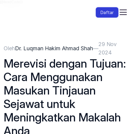
{{HeadCode}}
Daftar
29 Nov 
Oleh
Dr. Luqman Hakim Ahmad Shah
—
2024
Merevisi dengan Tujuan: 
Cara Menggunakan 
Masukan Tinjauan 
Sejawat untuk 
Meningkatkan Makalah 
Anda