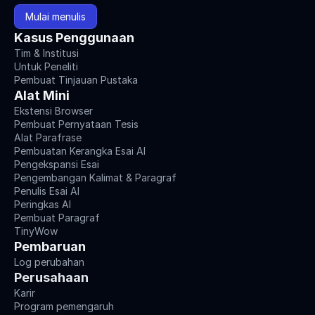
Mulai menulis
Kasus Penggunaan
Tim & Institusi
Untuk Peneliti
Pembuat Tinjauan Pustaka
Alat Mini
Ekstensi Browser
Pembuat Pernyataan Tesis
Alat Parafrase
Pembuatan Kerangka Esai AI
Pengekspansi Esai
Pengembangan Kalimat & Paragraf
Penulis Esai AI
Peringkas AI
Pembuat Paragraf
TinyWow
Pembaruan
Log perubahan
Perusahaan
Karir
Program pemengaruh