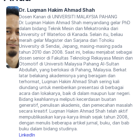
Dr. Luqman Hakim Ahmad Shah
Dosen Kanan di UNIVERSITI MALAYSIA PAHANG
Dr. Luqman Hakim Ahmad Shah menyandang gelar PhD 
dalam bidang Teknik Mesin dan Mekatronika dari 
University of Waterloo di Kanada. Selain itu, beliau 
meraih gelar Magister dan Sarjana dari Tohoku 
University di Sendai, Jepang, masing-masing pada 
tahun 2010 dan 2008. Saat ini, beliau menjabat sebagai 
dosen senior di Fakultas Teknologi Rekayasa Mesin dan 
Otomotif di Universiti Malaysia Pahang Al-Sultan 
Abdullah, yang berlokasi di Pahang, Malaysia. Berkat 
latar belakang akademisnya yang beragam dan 
terhormat, Luqman Hakim Ahmad Shah sering kali 
diundang untuk memberikan presentasi di berbagai 
acara dan lokakarya, baik di dalam maupun luar negeri. 
Bidang keahliannya meliputi kecerdasan buatan 
generatif, penulisan akademis, dan pemecahan masalah 
secara kreatif. Luqman Hakim Ahmad Shah telah aktif 
mempublikasikan karya-karya ilmiah sejak tahun 2008, 
dengan menulis beberapa artikel jurnal, buku, dan bab 
buku dalam bidang studinya.
LinkedIn