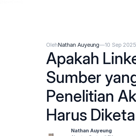
{{HeadCode}}
Oleh
Nathan Auyeung
—
10 Sep 202
Apakah Link
Sumber yang 
Penelitian A
Harus Diket
Nathan Auyeung