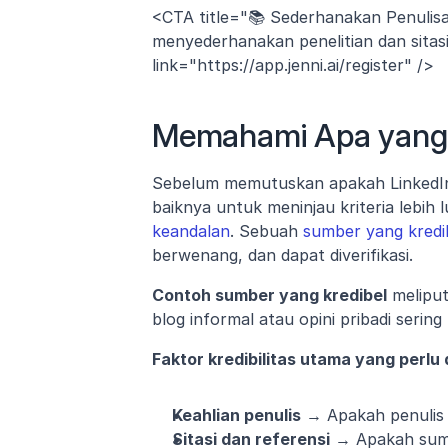
<CTA title="📚 Sederhanakan Penulis
menyederhanakan penelitian dan sita
link="https://app.jenni.ai/register" />
Memahami Apa yang
Sebelum memutuskan apakah LinkedIn 
baiknya untuk meninjau kriteria lebih
keandalan
. Sebuah 
sumber yang kredi
berwenang, dan dapat diverifikasi.
Contoh sumber yang kredibel
 melipu
blog informal atau opini pribadi serin
Faktor kredibilitas utama yang perlu d
Keahlian penulis
 → Apakah penulis m
Sitasi dan referensi
 → Apakah sumb