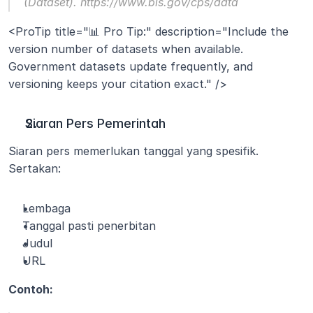
(Dataset). https://www.bls.gov/cps/data
<ProTip title="📊 Pro Tip:" description="Include the 
version number of datasets when available. 
Government datasets update frequently, and 
versioning keeps your citation exact." />
Siaran Pers Pemerintah
Siaran pers memerlukan tanggal yang spesifik. 
Sertakan:
Lembaga
Tanggal pasti penerbitan
Judul
URL
Contoh: