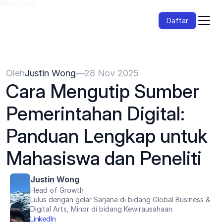
{{HeadCode}}
Daftar
Oleh
Justin Wong
—
28 Nov 2025
Cara Mengutip Sumber 
Pemerintahan Digital: 
Panduan Lengkap untuk 
Mahasiswa dan Peneliti
Justin Wong
Head of Growth
Lulus dengan gelar Sarjana di bidang Global Business & 
Digital Arts, Minor di bidang Kewirausahaan
LinkedIn