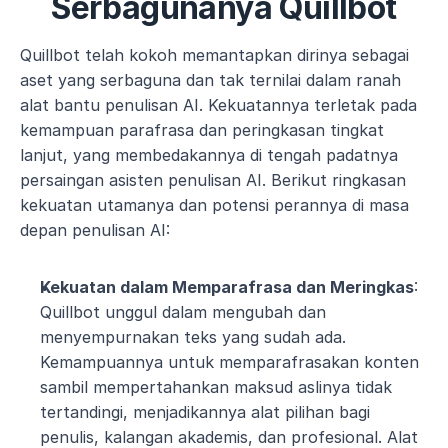
Serbagunanya Quillbot
Quillbot telah kokoh memantapkan dirinya sebagai 
aset yang serbaguna dan tak ternilai dalam ranah 
alat bantu penulisan AI. Kekuatannya terletak pada 
kemampuan parafrasa dan peringkasan tingkat 
lanjut, yang membedakannya di tengah padatnya 
persaingan asisten penulisan AI. Berikut ringkasan 
kekuatan utamanya dan potensi perannya di masa 
depan penulisan AI:
Kekuatan dalam Memparafrasa dan Meringkas
: 
Quillbot unggul dalam mengubah dan 
menyempurnakan teks yang sudah ada. 
Kemampuannya untuk memparafrasakan konten 
sambil mempertahankan maksud aslinya tidak 
tertandingi, menjadikannya alat pilihan bagi 
penulis, kalangan akademis, dan profesional. Alat 