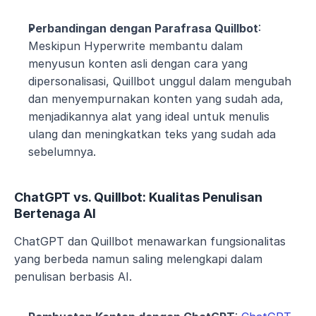
Perbandingan dengan Parafrasa Quillbot
: 
Meskipun Hyperwrite membantu dalam 
menyusun konten asli dengan cara yang 
dipersonalisasi, Quillbot unggul dalam mengubah 
dan menyempurnakan konten yang sudah ada, 
menjadikannya alat yang ideal untuk menulis 
ulang dan meningkatkan teks yang sudah ada 
sebelumnya.
ChatGPT vs. Quillbot: Kualitas Penulisan 
Bertenaga AI
ChatGPT dan Quillbot menawarkan fungsionalitas 
yang berbeda namun saling melengkapi dalam 
penulisan berbasis AI.