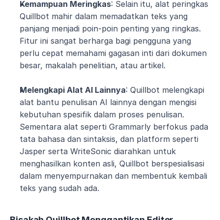
Kemampuan Meringkas
: Selain itu, alat peringkas 
Quillbot mahir dalam memadatkan teks yang 
panjang menjadi poin-poin penting yang ringkas. 
Fitur ini sangat berharga bagi pengguna yang 
perlu cepat memahami gagasan inti dari dokumen 
besar, makalah penelitian, atau artikel.
Melengkapi Alat AI Lainnya
: Quillbot melengkapi 
alat bantu penulisan AI lainnya dengan mengisi 
kebutuhan spesifik dalam proses penulisan. 
Sementara alat seperti Grammarly berfokus pada 
tata bahasa dan sintaksis, dan platform seperti 
Jasper serta WriteSonic diarahkan untuk 
menghasilkan konten asli, Quillbot berspesialisasi 
dalam menyempurnakan dan membentuk kembali 
teks yang sudah ada.
Bisakah Quillbot Menggantikan Editor 