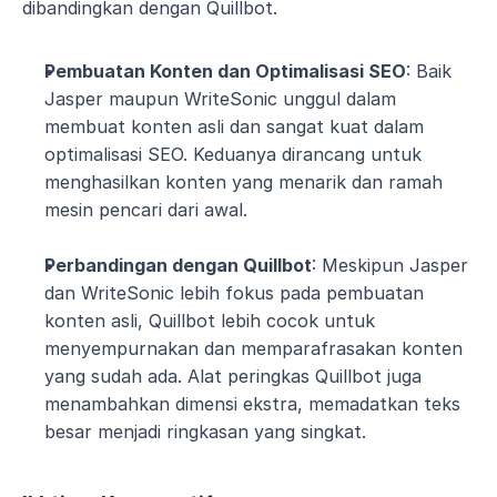
dibandingkan dengan Quillbot.
Pembuatan Konten dan Optimalisasi SEO
: Baik 
Jasper maupun WriteSonic unggul dalam 
membuat konten asli dan sangat kuat dalam 
optimalisasi SEO. Keduanya dirancang untuk 
menghasilkan konten yang menarik dan ramah 
mesin pencari dari awal.
Perbandingan dengan Quillbot
: Meskipun Jasper 
dan WriteSonic lebih fokus pada pembuatan 
konten asli, Quillbot lebih cocok untuk 
menyempurnakan dan memparafrasakan konten 
yang sudah ada. Alat peringkas Quillbot juga 
menambahkan dimensi ekstra, memadatkan teks 
besar menjadi ringkasan yang singkat.