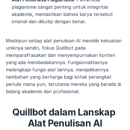
plagiarisme sangat penting untuk integritas 
akademik, memastikan bahwa karya tersebut 
orisinal dan dikutip dengan benar.
Meskipun setiap alat penulisan AI memiliki kekuatan 
uniknya sendiri, fokus Quillbot pada 
memparafrasakan dan menyempurnakan konten 
yang ada membedakannya. Fungsionalitasnya 
melengkapi fungsi alat lainnya, menjadikannya 
tambahan yang berharga bagi kotak perangkat 
penulis mana pun, terutama mereka yang berada di 
bidang akademis dan profesional.
Quillbot dalam Lanskap 
Alat Penulisan AI