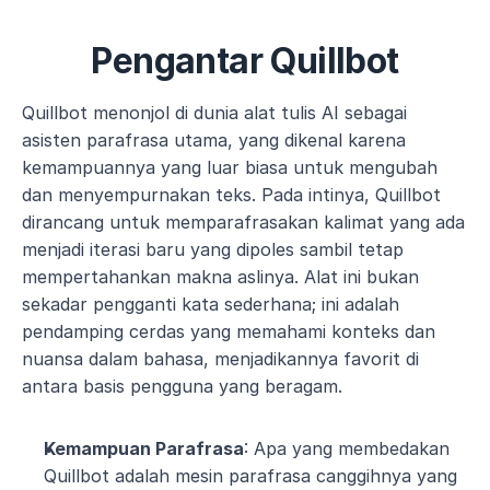
Pengantar Quillbot
Quillbot menonjol di dunia alat tulis AI sebagai 
asisten parafrasa utama, yang dikenal karena 
kemampuannya yang luar biasa untuk mengubah 
dan menyempurnakan teks. Pada intinya, Quillbot 
dirancang untuk memparafrasakan kalimat yang ada 
menjadi iterasi baru yang dipoles sambil tetap 
mempertahankan makna aslinya. Alat ini bukan 
sekadar pengganti kata sederhana; ini adalah 
pendamping cerdas yang memahami konteks dan 
nuansa dalam bahasa, menjadikannya favorit di 
antara basis pengguna yang beragam.
Kemampuan Parafrasa
: Apa yang membedakan 
Quillbot adalah mesin parafrasa canggihnya yang 