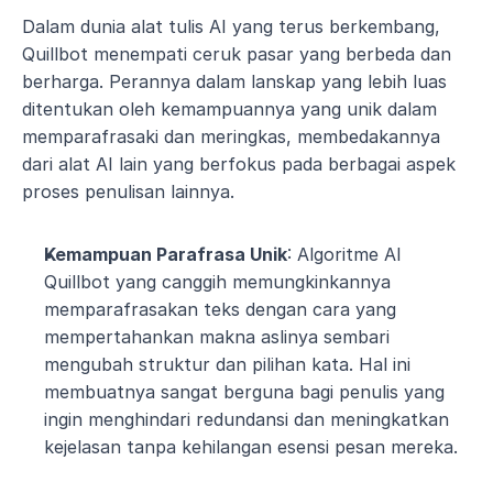
Dalam dunia alat tulis AI yang terus berkembang, 
Quillbot menempati ceruk pasar yang berbeda dan 
berharga. Perannya dalam lanskap yang lebih luas 
ditentukan oleh kemampuannya yang unik dalam 
memparafrasaki dan meringkas, membedakannya 
dari alat AI lain yang berfokus pada berbagai aspek 
proses penulisan lainnya.
Kemampuan Parafrasa Unik
: Algoritme AI 
Quillbot yang canggih memungkinkannya 
memparafrasakan teks dengan cara yang 
mempertahankan makna aslinya sembari 
mengubah struktur dan pilihan kata. Hal ini 
membuatnya sangat berguna bagi penulis yang 
ingin menghindari redundansi dan meningkatkan 
kejelasan tanpa kehilangan esensi pesan mereka.