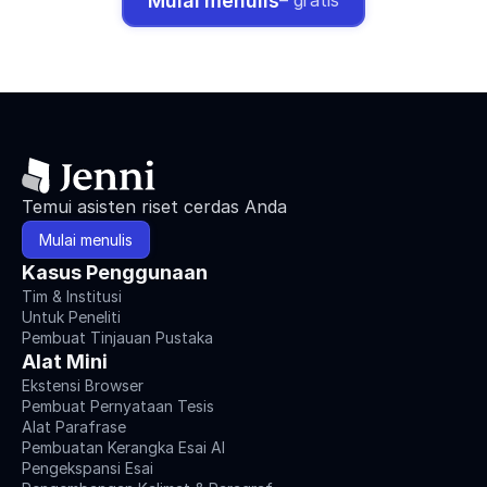
Mulai menulis
– gratis
Temui asisten riset cerdas Anda
Mulai menulis
Kasus Penggunaan
Tim & Institusi
Untuk Peneliti
Pembuat Tinjauan Pustaka
Alat Mini
Ekstensi Browser
Pembuat Pernyataan Tesis
Alat Parafrase
Pembuatan Kerangka Esai AI
Pengekspansi Esai