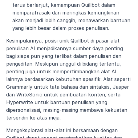
terus berlanjut, kemampuan Quillbot dalam 
memparafrasaki dan meringkas kemungkinan 
akan menjadi lebih canggih, menawarkan bantuan 
yang lebih besar dalam proses penulisan.
Kesimpulannya, posisi unik Quillbot di pasar alat 
penulisan AI menjadikannya sumber daya penting 
bagi siapa pun yang terlibat dalam penulisan dan 
pengeditan. Meskipun unggul di bidang tertentu, 
penting juga untuk mempertimbangkan alat AI 
lainnya berdasarkan kebutuhan spesifik. Alat seperti 
Grammarly untuk tata bahasa dan sintaksis, Jasper 
dan WriteSonic untuk pembuatan konten, serta 
Hyperwrite untuk bantuan penulisan yang 
dipersonalisasi, masing-masing membawa kekuatan 
tersendiri ke atas meja.
Mengeksplorasi alat-alat ini bersamaan dengan 
Quillbot dapat sangat meningkatkan kualitas dan 