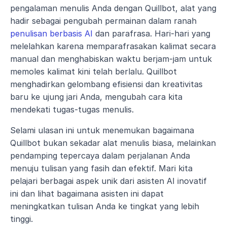
pengalaman menulis Anda dengan Quillbot, alat yang 
hadir sebagai pengubah permainan dalam ranah 
penulisan berbasis AI
 dan parafrasa. Hari-hari yang 
melelahkan karena memparafrasakan kalimat secara 
manual dan menghabiskan waktu berjam-jam untuk 
memoles kalimat kini telah berlalu. Quillbot 
menghadirkan gelombang efisiensi dan kreativitas 
baru ke ujung jari Anda, mengubah cara kita 
mendekati tugas-tugas menulis.
Selami ulasan ini untuk menemukan bagaimana 
Quillbot bukan sekadar alat menulis biasa, melainkan 
pendamping tepercaya dalam perjalanan Anda 
menuju tulisan yang fasih dan efektif. Mari kita 
pelajari berbagai aspek unik dari asisten AI inovatif 
ini dan lihat bagaimana asisten ini dapat 
meningkatkan tulisan Anda ke tingkat yang lebih 
tinggi.