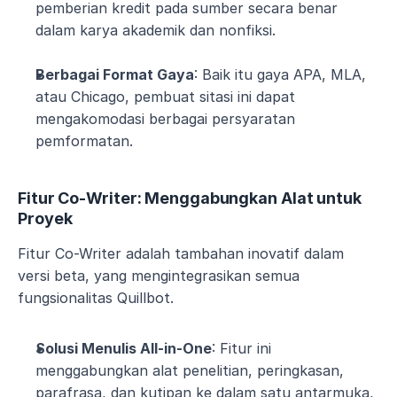
pemberian kredit pada sumber secara benar 
dalam karya akademik dan nonfiksi.
Berbagai Format Gaya
: Baik itu gaya APA, MLA, 
atau Chicago, pembuat sitasi ini dapat 
mengakomodasi berbagai persyaratan 
pemformatan.
Fitur Co-Writer: Menggabungkan Alat untuk 
Proyek
Fitur Co-Writer adalah tambahan inovatif dalam 
versi beta, yang mengintegrasikan semua 
fungsionalitas Quillbot.
Solusi Menulis All-in-One
: Fitur ini 
menggabungkan alat penelitian, peringkasan, 
parafrasa, dan kutipan ke dalam satu antarmuka, 