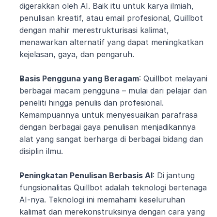
digerakkan oleh AI. Baik itu untuk karya ilmiah, 
penulisan kreatif, atau email profesional, Quillbot 
dengan mahir merestrukturisasi kalimat, 
menawarkan alternatif yang dapat meningkatkan 
kejelasan, gaya, dan pengaruh.
Basis Pengguna yang Beragam
: Quillbot melayani 
berbagai macam pengguna – mulai dari pelajar dan 
peneliti hingga penulis dan profesional. 
Kemampuannya untuk menyesuaikan parafrasa 
dengan berbagai gaya penulisan menjadikannya 
alat yang sangat berharga di berbagai bidang dan 
disiplin ilmu.
Peningkatan Penulisan Berbasis AI
: Di jantung 
fungsionalitas Quillbot adalah teknologi bertenaga 
AI-nya. Teknologi ini memahami keseluruhan 
kalimat dan merekonstruksinya dengan cara yang 