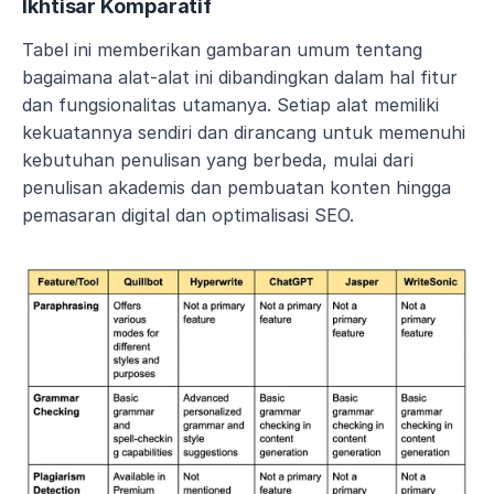
Ikhtisar Komparatif
Tabel ini memberikan gambaran umum tentang 
bagaimana alat-alat ini dibandingkan dalam hal fitur 
dan fungsionalitas utamanya. Setiap alat memiliki 
kekuatannya sendiri dan dirancang untuk memenuhi 
kebutuhan penulisan yang berbeda, mulai dari 
penulisan akademis dan pembuatan konten hingga 
pemasaran digital dan optimalisasi SEO.