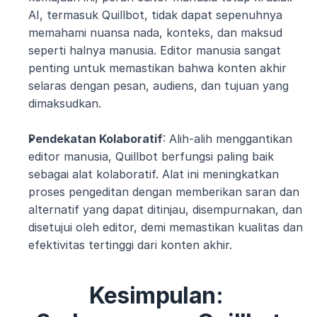
AI, termasuk Quillbot, tidak dapat sepenuhnya 
memahami nuansa nada, konteks, dan maksud 
seperti halnya manusia. Editor manusia sangat 
penting untuk memastikan bahwa konten akhir 
selaras dengan pesan, audiens, dan tujuan yang 
dimaksudkan.
Pendekatan Kolaboratif
: Alih-alih menggantikan 
editor manusia, Quillbot berfungsi paling baik 
sebagai alat kolaboratif. Alat ini meningkatkan 
proses pengeditan dengan memberikan saran dan 
alternatif yang dapat ditinjau, disempurnakan, dan 
disetujui oleh editor, demi memastikan kualitas dan 
efektivitas tertinggi dari konten akhir.
Kesimpulan: 