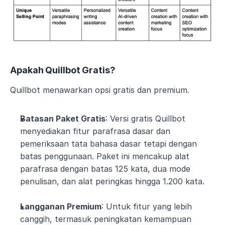
Apakah Quillbot Gratis?
Quillbot menawarkan opsi gratis dan premium.
Batasan Paket Gratis
: Versi gratis Quillbot 
menyediakan fitur parafrasa dasar dan 
pemeriksaan tata bahasa dasar tetapi dengan 
batas penggunaan. Paket ini mencakup alat 
parafrasa dengan batas 125 kata, dua mode 
penulisan, dan alat peringkas hingga 1.200 kata. 
Langganan Premium
: Untuk fitur yang lebih 
canggih, termasuk peningkatan kemampuan 