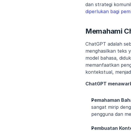
dan strategi komuni
diperlukan bagi pe
Memahami C
ChatGPT adalah seb
menghasilkan teks y
model bahasa, diduku
memanfaatkan penge
kontekstual, menjad
ChatGPT menawark
Pemahaman Baha
sangat mirip den
pengguna dan men
Pembuatan Kont