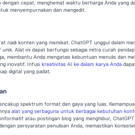
n dengan cepat, menghemat waktu berharga Anda yang dap
untuk menyempurnakan dan mengedit.
urat nadi konten yang memikat. ChatGPT unggul dalam meng
 unik. Alat ini dapat berfungsi sebagai mitra curah pendap
ga, membantu Anda mengatasi kebuntuan menulis dan meng
g inovatif. Infusi 
kreativitas AI ke dalam karya Anda
 dapa
ap digital yang padat.
an
encakup spektrum format dan gaya yang luas. Kemampuan
nnya 
alat yang serbaguna untuk berbagai kebutuhan kon
nformatif atau postingan blog yang menghibur, ChatGPT 
engan persyaratan penulisan Anda, memastikan konsistens