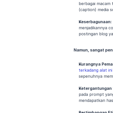
berbagai macam to
(caption) media 
Keserbagunaan:
menjadikannya co
postingan blog y
Namun, sangat pen
Kurangnya Pema
terkadang alat in
sepenuhnya mema
Ketergantungan 
pada prompt yang
mendapatkan hasil
Pertimbangan Eti