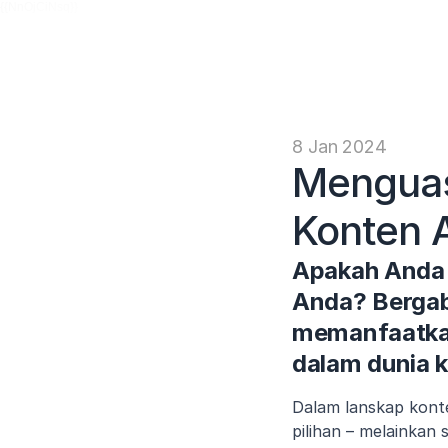
{{NnOjCiNsq}}
8 Jan 2024
Menguas
Konten 
Apakah Anda 
Anda? Bergabu
memanfaatkan
dalam dunia k
Dalam lanskap konte
pilihan – melainkan