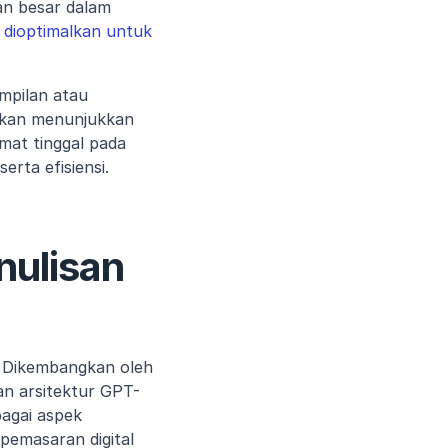
n besar dalam 
 dioptimalkan untuk 
pilan atau 
akan menunjukkan 
at tinggal pada 
rta efisiensi. 
ulisan 
. Dikembangkan oleh 
n arsitektur GPT-
gai aspek 
pemasaran digital 