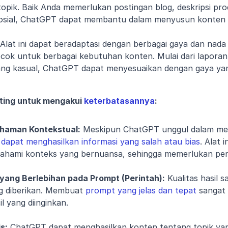
pik. Baik Anda memerlukan postingan blog, deskripsi prod
sosial, ChatGPT dapat membantu dalam menyusun konten 
 Alat ini dapat beradaptasi dengan berbagai gaya dan nada 
cok untuk berbagai kebutuhan konten. Mulai dari laporan 
ang kasual, ChatGPT dapat menyesuaikan dengan gaya yang
ting untuk mengakui 
keterbatasannya
:
haman Kontekstual:
i dapat menghasilkan informasi yang salah atau bias
. Alat 
hami konteks yang bernuansa, sehingga memerlukan pe
yang Berlebihan pada Prompt (Perintah):
 Kualitas hasil 
 diberikan. Membuat 
prompt yang jelas dan tepat
 sangat
 yang diinginkan.
s:
 ChatGPT dapat menghasilkan konten tentang topik yang