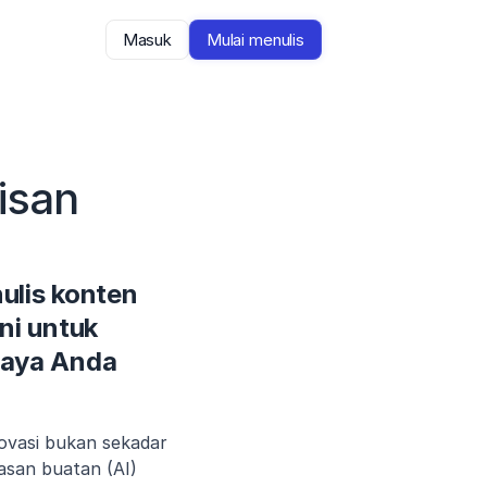
Masuk
Mulai menulis
san 
lis konten 
i untuk 
aya Anda 
ovasi bukan sekadar 
asan buatan (AI) 