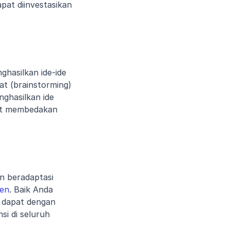
at diinvestasikan 
hasilkan ide-ide 
at (brainstorming) 
hasilkan ide 
t membedakan 
 beradaptasi 
ten
. Baik Anda 
dapat dengan 
i di seluruh 