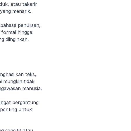
uk, atau takarir 
yang menarik.
bahasa penulisan, 
formal hingga 
 diinginkan.
 Meskipun ChatGPT unggul dalam menghasilkan teks, 
ini mungkin tidak 
ngawasan manusia.
sangat bergantung 
 penting untuk 
 sensitif atau 