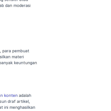
b dan moderasi 
, para pembuat 
lkan materi 
 banyak keuntungan 
an konten
 adalah 
 draf artikel, 
 ini menghasilkan 