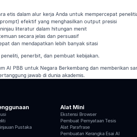
a etis dalam alur kerja Anda untuk mempercepat penelit
Nama Belakang
rompt) efektif yang menghasilkan output presisi
njau literatur dalam hitungan menit
Email
emuan secara jelas dan persuasif
epat dan mendapatkan lebih banyak sitasi
Peran Saat Ini
peneliti, penerbit, dan pembuat kebijakan. 
rum AI PBB untuk Negara Berkembang dan memberikan sar
Kirim
rtanggung jawab di dunia akademis.
enggunaan
Alat Mini
tusi
Ekstensi Browser
iti
Pembuat Pernyataan Tesis
njauan Pustaka
Alat Parafrase
Pembuatan Kerangka Esai AI