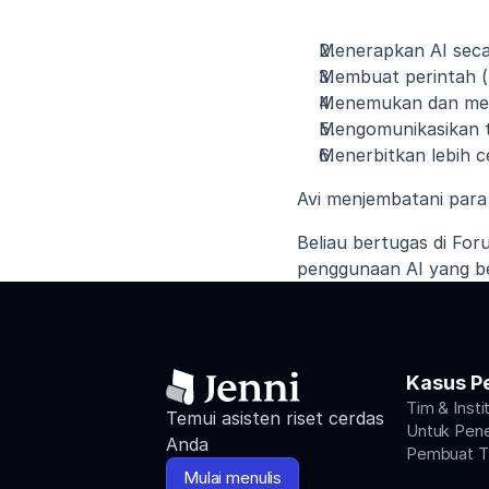
Menerapkan AI secar
Membuat perintah (p
Menemukan dan meni
Mengomunikasikan t
Menerbitkan lebih c
Avi menjembatani para 
Beliau bertugas di Fo
penggunaan AI yang be
Kasus P
Tim & Insti
Temui asisten riset cerdas 
Untuk Penel
Anda
Pembuat Ti
Mulai menulis