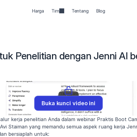
Harga
Tim
Tentang
Blog
tuk Penelitian dengan Jenni AI b
Buka kunci video ini
alur kerja penelitian Anda dalam webinar Praktis Boot Camp
Avi Staiman yang memandu semua aspek ruang kerja Jenni 
Akses konten eksklusif
an bersiaplah untuk:  
Nama Depan