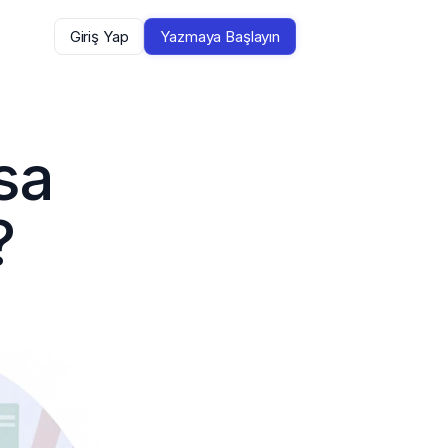
Giriş Yap
Yazmaya Başlayın
a 
?