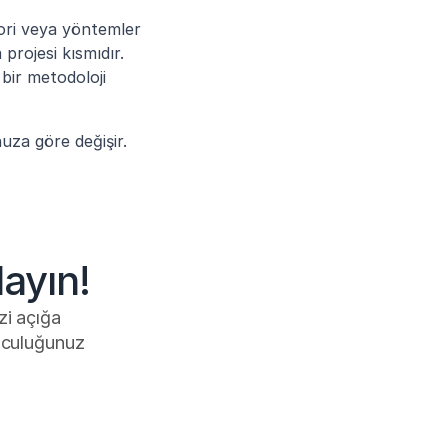
ori veya yöntemler 
rojesi kısmıdır. 
ir metodoloji 
uza göre değişir. 
ayın!
i açığa 
lculuğunuz 