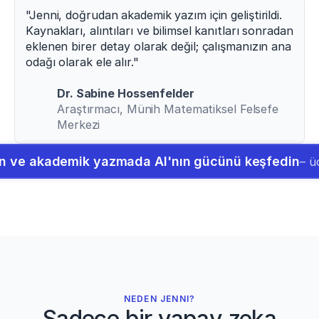
"Jenni, doğrudan akademik yazım için geliştirildi. 
Kaynakları, alıntıları ve bilimsel kanıtları sonradan 
eklenen birer detay olarak değil; çalışmanızın ana 
odağı olarak ele alır."
Dr. Sabine Hossenfelder
Araştırmacı, Münih Matematiksel Felsefe 
Merkezi
ın ve akademik yazmada AI'nın gücünü keşfedin
– ü
NEDEN JENNI?
Sadece bir yapay zeka