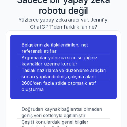
robotu değil
Yüzlerce yapay zeka aracı var. Jenni'yi
ChatGPT'den farklı kılan ne?
Belgelerinizle ilişkilendirilen, net 
referanslı atıflar
Argümanlar yalnızca sizin seçtiğiniz 
kaynaklar üzerine kurulur
Taslak hazırlama ve düzenleme araçları 
sunan yapılandırılmış çalışma alanı
2600'den fazla stilde otomatik atıf 
oluşturma
Doğrudan kaynak bağlantısı olmadan 
geniş veri setleriyle eğitilmiştir
Çeşitli konulardaki genel bilgiler 