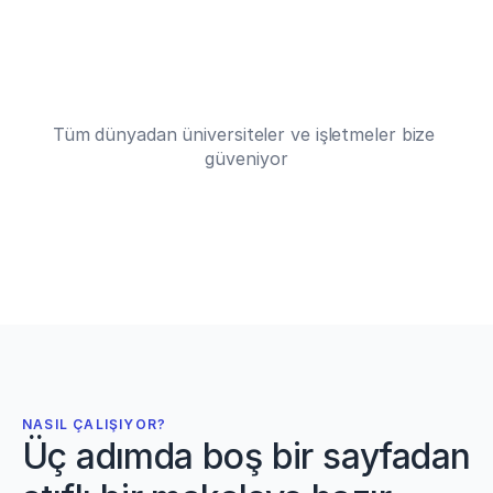
HC
HC
HC
6 milyondan fazla akademisyen bizi tercih ediyor
Tüm dünyadan üniversiteler ve işletmeler bize 
güveniyor
NASIL ÇALIŞIYOR?
Üç adımda boş bir sayfadan