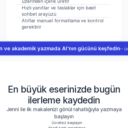
üzerinden içerik üretir
Hızlı yanıtlar ve taslaklar için basit 
sohbet arayüzü
Atıflar manuel formatlama ve kontrol 
gerektirir
ın ve akademik yazmada AI'nın gücünü keşfedin
– ü
En büyük eserinizde bugün
ilerleme kaydedin
Jenni ile ilk makalenizi gönül rahatlığıyla yazmaya
başlayın
Ücretsiz başlayın
Kredi kartı gerekmez