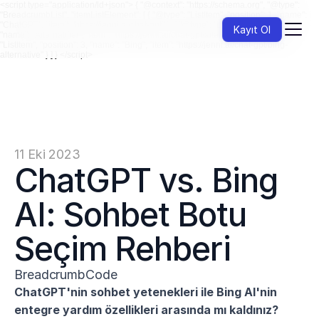
<script type="application/ld+json"> { "@context": "https://schema.org", "@type":
"BreadcrumbList", "itemListElement": [ { "@type": "ListItem", "position": 1, "name":
"ChatGPT", "item": "https://jenni.ai/chat-gpt" }, { "@type": "ListItem", "position": 2,
Kayıt Ol
"name": "Alternatifler", "item": "https://jenni.ai/chat-gpt/alternatives" }, { "@type":
"ListItem", "position": 3, "name": "Bing", "item": "https://jenni.ai/chat-gpt/bing-
alternative" } ] } </script>
11 Eki 2023
ChatGPT vs. Bing 
AI: Sohbet Botu 
Seçim Rehberi
BreadcrumbCode
ChatGPT'nin sohbet yetenekleri ile Bing AI'nin 
entegre yardım özellikleri arasında mı kaldınız? 