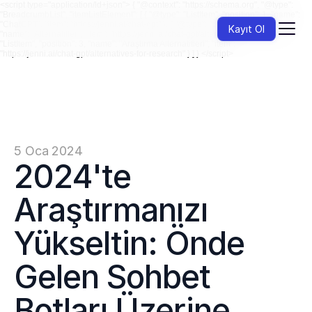
<script type="application/ld+json"> { "@context": "https://schema.org", "@type":
"BreadcrumbList", "itemListElement": [ { "@type": "ListItem", "position": 1, "name":
"ChatGPT", "item": "https://jenni.ai/chat-gpt" }, { "@type": "ListItem", "position": 2,
Kayıt Ol
"name": "Alternatifler", "item": "https://jenni.ai/chat-gpt/alternatives" }, { "@type":
"ListItem", "position": 3, "name": "Araştırma Alternatifleri", "item":
"https://jenni.ai/chat-gpt/alternatives-for-research" } ] } </script>
5 Oca 2024
2024'te 
Araştırmanızı 
Yükseltin: Önde 
Gelen Sohbet 
Botları Üzerine 