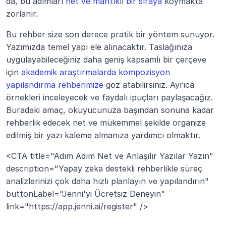
da, bu adımları 
net ve mantıklı bir sıraya
 koymakta 
zorlanır.
Bu rehber size son derece pratik bir yöntem sunuyor. 
Yazımızda temel yapı ele alınacaktır. Taslağınıza 
uygulayabileceğiniz daha geniş kapsamlı bir çerçeve 
için 
akademik araştırmalarda kompozisyon 
yapılandırma rehberimize
 göz atabilirsiniz. Ayrıca 
örnekleri inceleyecek ve faydalı ipuçları paylaşacağız. 
Buradaki amaç, okuyucunuza başından sonuna kadar 
rehberlik edecek net ve mükemmel şekilde organize 
edilmiş bir yazı kaleme almanıza yardımcı olmaktır.
<CTA title="Adım Adım Net ve Anlaşılır Yazılar Yazın" 
description="Yapay zeka destekli rehberlikle süreç 
analizlerinizi çok daha hızlı planlayın ve yapılandırın" 
buttonLabel="Jenni'yi Ücretsiz Deneyin" 
link="https://app.jenni.ai/register" />