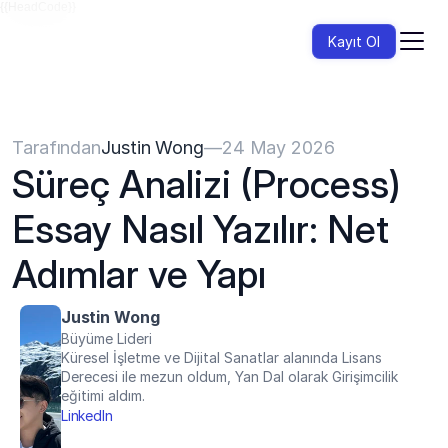
{{HeadCode}}
Kayıt Ol
Tarafından
Justin Wong
—
24 May 2026
Süreç Analizi (Process) 
Essay Nasıl Yazılır: Net 
Adımlar ve Yapı
Justin Wong
Büyüme Lideri
Küresel İşletme ve Dijital Sanatlar alanında Lisans 
Derecesi ile mezun oldum, Yan Dal olarak Girişimcilik 
eğitimi aldım.
LinkedIn