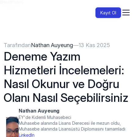
{{HeadCode}}
Kayıt Ol
Tarafından
Nathan Auyeung
—
13 Kas 2025
Deneme Yazım 
Hizmetleri İncelemeleri: 
Nasıl Okunur ve Doğru 
Olanı Nasıl Seçebilirsiniz
Nathan Auyeung
EY'de Kıdemli Muhasebeci
Muhasebe alanında Lisans Derecesi ile mezun oldu, 
Muhasebe alanında Lisansüstü Diplomasını tamamladı
LinkedIn