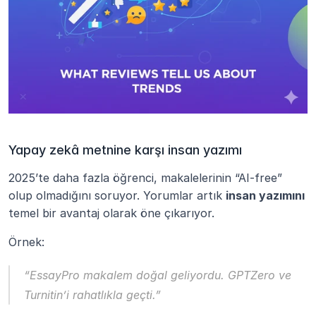
Yapay zekâ metnine karşı insan yazımı
2025’te daha fazla öğrenci, makalelerinin “AI-free” 
olup olmadığını soruyor. Yorumlar artık 
insan yazımını
temel bir avantaj olarak öne çıkarıyor.
Örnek:
“EssayPro makalem doğal geliyordu. GPTZero ve 
Turnitin’i rahatlıkla geçti.”