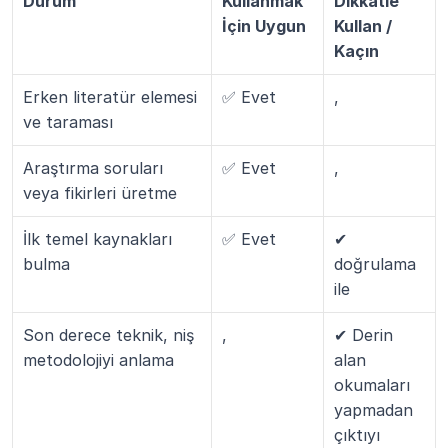
Durum
Kullanmak 
Dikkatle 
İçin Uygun
Kullan / 
Kaçın
Erken literatür elemesi 
✅ Evet
, 
ve taraması
Araştırma soruları 
✅ Evet
, 
veya fikirleri üretme
İlk temel kaynakları 
✅ Evet
✔ 
bulma
doğrulama 
ile
Son derece teknik, niş 
, 
✔ Derin 
metodolojiyi anlama
alan 
okumaları 
yapmadan 
çıktıyı 