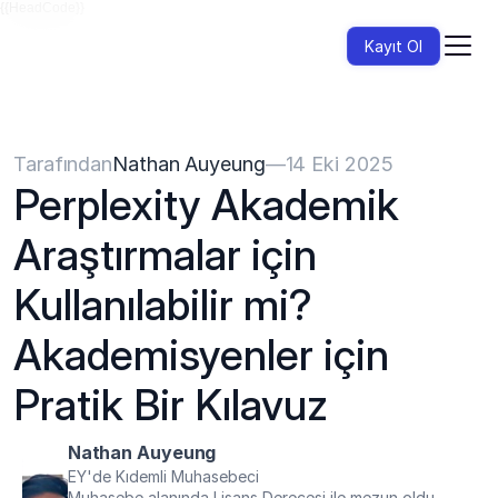
{{HeadCode}}
Kayıt Ol
Tarafından
Nathan Auyeung
—
14 Eki 2025
Perplexity Akademik 
Araştırmalar için 
Kullanılabilir mi? 
Akademisyenler için 
Pratik Bir Kılavuz
Nathan Auyeung
EY'de Kıdemli Muhasebeci
Muhasebe alanında Lisans Derecesi ile mezun oldu, 