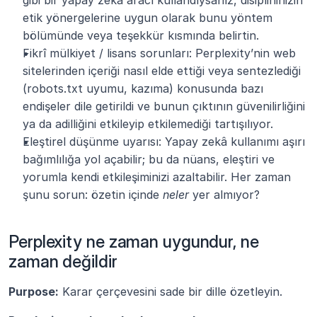
gibi bir yapay zekâ aracı kullandıysanız, disiplininizin 
etik yönergelerine uygun olarak bunu yöntem 
bölümünde veya teşekkür kısmında belirtin.
Fikrî mülkiyet / lisans sorunları: Perplexity’nin web 
sitelerinden içeriği nasıl elde ettiği veya sentezlediği 
(robots.txt uyumu, kazıma) konusunda bazı 
endişeler dile getirildi ve bunun çıktının güvenilirliğini 
ya da adilliğini etkileyip etkilemediği tartışılıyor.
Eleştirel düşünme uyarısı: Yapay zekâ kullanımı aşırı 
bağımlılığa yol açabilir; bu da nüans, eleştiri ve 
yorumla kendi etkileşiminizi azaltabilir. Her zaman 
şunu sorun: özetin içinde 
neler
 yer almıyor?
Perplexity ne zaman uygundur, ne 
zaman değildir
Purpose:
 Karar çerçevesini sade bir dille özetleyin.