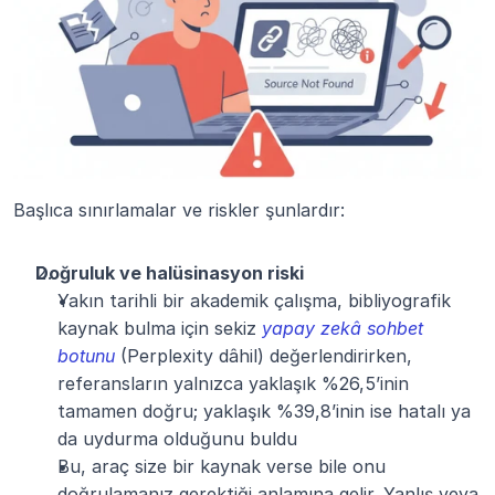
Başlıca sınırlamalar ve riskler şunlardır:
Doğruluk ve halüsinasyon riski
Yakın tarihli bir akademik çalışma, bibliyografik 
kaynak bulma için sekiz 
yapay zekâ sohbet 
botunu
 (Perplexity dâhil) değerlendirirken, 
referansların yalnızca yaklaşık %26,5’inin 
tamamen doğru; yaklaşık %39,8’inin ise hatalı ya 
da uydurma olduğunu buldu
Bu, araç size bir kaynak verse bile onu 
doğrulamanız gerektiği anlamına gelir. Yanlış veya 