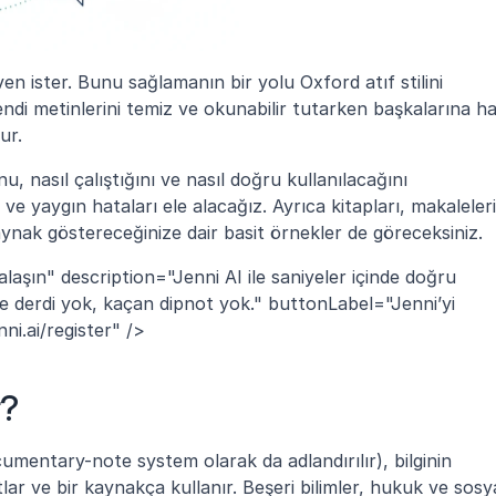
 ister. Bunu sağlamanın bir yolu Oxford atıf stilini 
ndi metinlerini temiz ve okunabilir tutarken başkalarına ha
ur.
 nasıl çalıştığını ve nasıl doğru kullanılacağını 
e yaygın hataları ele alacağız. Ayrıca kitapları, makaleleri 
kaynak göstereceğinize dair basit örnekler de göreceksiniz.
aşın" description="Jenni AI ile saniyeler içinde doğru 
me derdi yok, kaçan dipnot yok." buttonLabel="Jenni’yi 
ni.ai/register" />
r?
mentary-note system olarak da adlandırılır), bilginin 
ar ve bir kaynakça kullanır. Beşeri bilimler, hukuk ve sosya