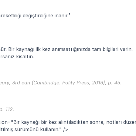
etliliği değiştirdiğine inanır.¹
ür. Bir kaynağı ilk kez anımsattığınızda tam bilgileri verin. 
sanız kısaltın.
eory
, 3rd edn (Cambridge: Polity Press, 2019), p. 45.
 p. 112.
ion="Bir kaynağı bir kez alıntıladıktan sonra, notları düzenl
ltılmış sürümünü kullanın." />