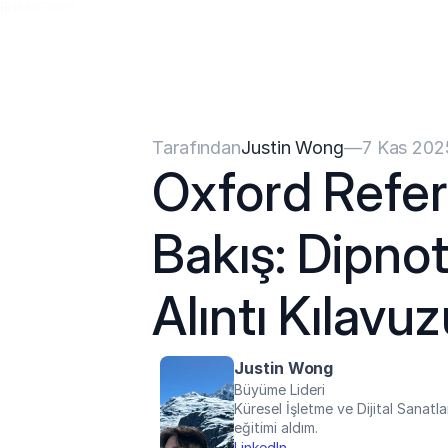
{{HeadCode}}
Tarafından
Justin Wong
—
7 Kas 202
Oxford Refera
Bakış: Dipnotl
Alıntı Kılavu
Justin Wong
Büyüme Lideri
Küresel İşletme ve Dijital Sanatla
eğitimi aldım.
LinkedIn