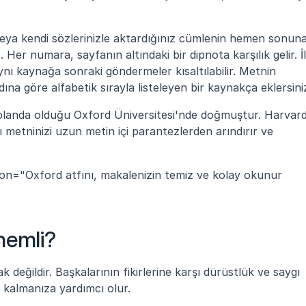
z veya kendi sözlerinizle aktardığınız cümlenin hemen sonuna
er numara, sayfanın altındaki bir dipnota karşılık gelir. İl
Aynı kaynağa sonraki göndermeler kısaltılabilir. Metnin 
na göre alfabetik sırayla listeleyen bir kaynakça eklersini
 planda olduğu Oxford Üniversitesi'nde doğmuştur. Harvard
 metninizi uzun metin içi parantezlerden arındırır ve 
ion="Oxford atfını, makalenizin temiz ve kolay okunur 
nemli?
 değildir. Başkalarının fikirlerine karşı dürüstlük ve saygı 
ı kalmanıza yardımcı olur.