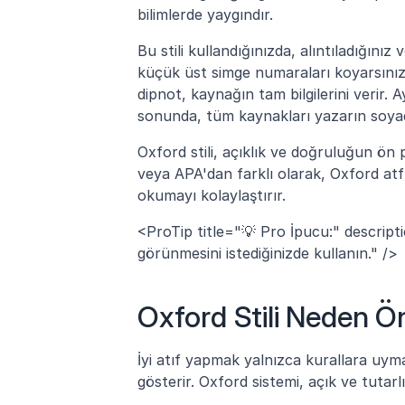
bilimlerde yaygındır.
Bu stili kullandığınızda, alıntıladığını
küçük üst simge numaraları koyarsınız. H
dipnot, kaynağın tam bilgilerini verir. 
sonunda, tüm kaynakları yazarın soyadı
Oxford stili, açıklık ve doğruluğun ön
veya APA'dan farklı olarak, Oxford atfı
okumayı kolaylaştırır.
<ProTip title="💡 Pro İpucu:" descript
görünmesini istediğinizde kullanın." />
Oxford Stili Neden Ö
İyi atıf yapmak yalnızca kurallara uymak
gösterir. Oxford sistemi, açık ve tutarl