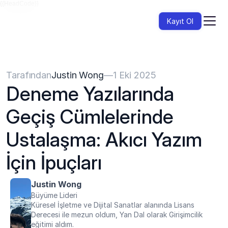
{{HeadCode}}
Kayıt Ol
Tarafından
Justin Wong
—
1 Eki 2025
Deneme Yazılarında 
Geçiş Cümlelerinde 
Ustalaşma: Akıcı Yazım 
İçin İpuçları
Justin Wong
Büyüme Lideri
Küresel İşletme ve Dijital Sanatlar alanında Lisans 
Derecesi ile mezun oldum, Yan Dal olarak Girişimcilik 
eğitimi aldım.