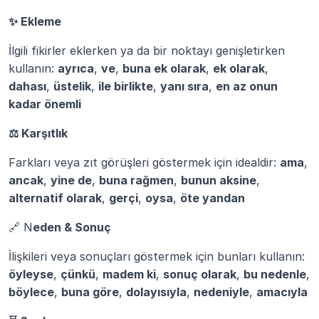
✨ Ekleme
İlgili fikirler eklerken ya da bir noktayı genişletirken 
kullanın: 
ayrıca
, 
ve
, 
buna ek olarak
, 
ek olarak
, 
dahası
, 
üstelik
, 
ile birlikte
, 
yanı sıra
, 
en az onun 
kadar önemli
⚖️ Karşıtlık
Farkları veya zıt görüşleri göstermek için idealdir: 
ama
, 
ancak
, 
yine de
, 
buna rağmen
, 
bunun aksine
, 
alternatif olarak
, 
gerçi
, 
oysa
, 
öte yandan
🔗 N
eden & Sonuç
İlişkileri veya sonuçları göstermek için bunları kullanın: 
öyleyse
, 
çünkü
, 
madem ki
, 
sonuç olarak
, 
bu nedenle
, 
böylece
, 
buna göre
, 
dolayısıyla
, 
nedeniyle
, 
amacıyla