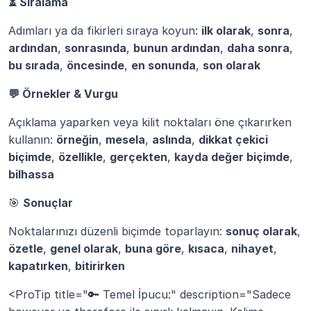
⏳ Sıralama
Adımları ya da fikirleri sıraya koyun: 
ilk olarak
, 
sonra
, 
ardından
, 
sonrasında
, 
bunun ardından
, 
daha sonra
, 
bu sırada
, 
öncesinde
, 
en sonunda
, 
son olarak
💬 Örnekler & Vurgu
Açıklama yaparken veya kilit noktaları öne çıkarırken 
kullanın: 
örneğin
, 
mesela
, 
aslında
, 
dikkat çekici 
biçimde
, 
özellikle
, 
gerçekten
, 
kayda değer biçimde
, 
bilhassa
🎯 
Sonuçlar
Noktalarınızı düzenli biçimde toparlayın: 
sonuç olarak
, 
özetle
, 
genel olarak
, 
buna göre
, 
kısaca
, 
nihayet
, 
kapatırken
, 
bitirirken
<ProTip title="🔑 Temel İpucu:" description="Sadece 