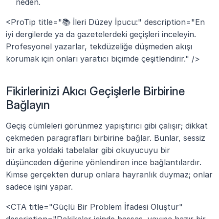
neden.
<ProTip title="📚 İleri Düzey İpucu:" description="En 
iyi dergilerde ya da gazetelerdeki geçişleri inceleyin. 
Profesyonel yazarlar, tekdüzeliğe düşmeden akışı 
korumak için onları yaratıcı biçimde çeşitlendirir." />
Fikirlerinizi Akıcı Geçişlerle Birbirine 
Bağlayın
Geçiş cümleleri görünmez yapıştırıcı gibi çalışır; dikkat 
çekmeden paragrafları birbirine bağlar. Bunlar, sessiz 
bir arka yoldaki tabelalar gibi okuyucuyu bir 
düşünceden diğerine yönlendiren ince bağlantılardır. 
Kimse gerçekten durup onlara hayranlık duymaz; onlar 
sadece işini yapar.
<CTA title="Güçlü Bir Problem İfadesi Oluştur" 
description="Dakikalar içinde hassas, yayına hazır bir 