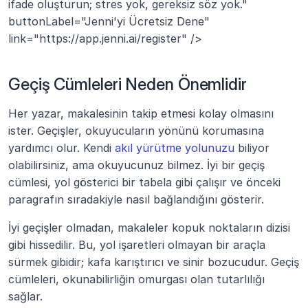
ifade oluşturun; stres yok, gereksiz söz yok." 
buttonLabel="Jenni'yi Ücretsiz Dene" 
link="https://app.jenni.ai/register" />
Geçiş Cümleleri Neden Önemlidir
Her yazar, makalesinin takip etmesi kolay olmasını 
ister. Geçişler, okuyucuların yönünü korumasına 
yardımcı olur. Kendi 
akıl yürütme yolunuzu
 biliyor 
olabilirsiniz, ama okuyucunuz bilmez. İyi bir geçiş 
cümlesi, yol gösterici bir tabela gibi çalışır ve önceki 
paragrafın sıradakiyle nasıl bağlandığını gösterir.
İyi geçişler olmadan, makaleler kopuk noktaların dizisi 
gibi hissedilir. Bu, yol işaretleri olmayan bir araçla 
sürmek gibidir; kafa karıştırıcı ve sinir bozucudur. Geçiş 
cümleleri, okunabilirliğin omurgası olan tutarlılığı 
sağlar. 