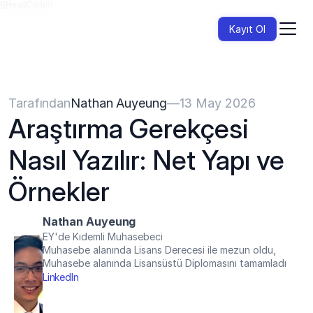
{{HeadCode}}
Kayıt Ol
Tarafından
Nathan Auyeung
—
13 May 2026
Araştırma Gerekçesi 
Nasıl Yazılır: Net Yapı ve 
Örnekler
Nathan Auyeung
EY'de Kıdemli Muhasebeci
Muhasebe alanında Lisans Derecesi ile mezun oldu, 
Muhasebe alanında Lisansüstü Diplomasını tamamladı
LinkedIn