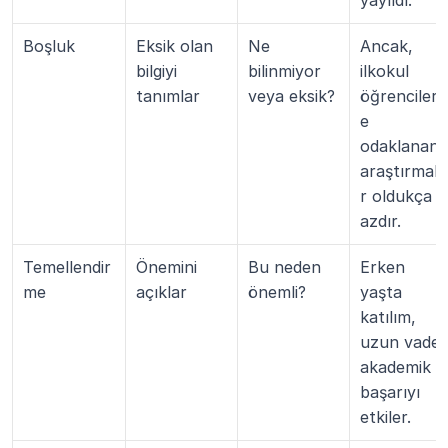
yayıldı.
Boşluk
Eksik olan 
Ne 
Ancak, 
bilgiyi 
bilinmiyor 
ilkokul 
tanımlar
veya eksik?
öğrencileri
e 
odaklanan 
araştırmala
r oldukça 
azdır.
Temellendir
Önemini 
Bu neden 
Erken 
me
açıklar
önemli?
yaşta 
katılım, 
uzun vadeli 
akademik 
başarıyı 
etkiler.