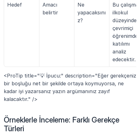
Hedef
Amacı 
Ne 
Bu çalışma, 
belirtir
yapacaksını
ilkokul 
z?
düzeyindeki
çevrimiçi 
öğrenimde 
katılımı 
analiz 
edecektir.
<ProTip title="💡 İpucu:" description="Eğer gerekçeniz 
bir boşluğu net bir şekilde ortaya koymuyorsa, ne 
kadar iyi yazarsanız yazın argümanınız zayıf 
kalacaktır." />
Örneklerle İnceleme: Farklı Gerekçe 
Türleri