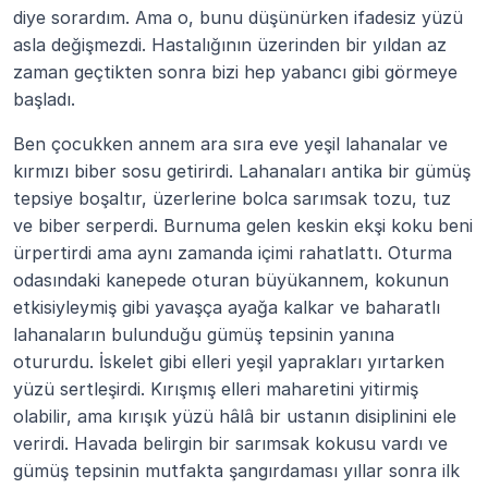
diye sorardım. Ama o, bunu düşünürken ifadesiz yüzü 
asla değişmezdi. Hastalığının üzerinden bir yıldan az 
zaman geçtikten sonra bizi hep yabancı gibi görmeye 
başladı.
Ben çocukken annem ara sıra eve yeşil lahanalar ve 
kırmızı biber sosu getirirdi. Lahanaları antika bir gümüş 
tepsiye boşaltır, üzerlerine bolca sarımsak tozu, tuz 
ve biber serperdi. Burnuma gelen keskin ekşi koku beni 
ürpertirdi ama aynı zamanda içimi rahatlattı. Oturma 
odasındaki kanepede oturan büyükannem, kokunun 
etkisiyleymiş gibi yavaşça ayağa kalkar ve baharatlı 
lahanaların bulunduğu gümüş tepsinin yanına 
otururdu. İskelet gibi elleri yeşil yaprakları yırtarken 
yüzü sertleşirdi. Kırışmış elleri maharetini yitirmiş 
olabilir, ama kırışık yüzü hâlâ bir ustanın disiplinini ele 
verirdi. Havada belirgin bir sarımsak kokusu vardı ve 
gümüş tepsinin mutfakta şangırdaması yıllar sonra ilk 