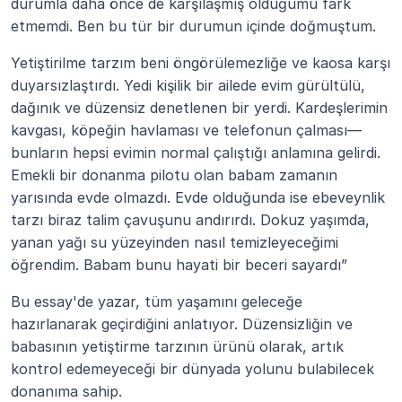
durumla daha önce de karşılaşmış olduğumu fark 
etmemdi. Ben bu tür bir durumun içinde doğmuştum.
Yetiştirilme tarzım beni öngörülemezliğe ve kaosa karşı 
duyarsızlaştırdı. Yedi kişilik bir ailede evim gürültülü, 
dağınık ve düzensiz denetlenen bir yerdi. Kardeşlerimin 
kavgası, köpeğin havlaması ve telefonun çalması—
bunların hepsi evimin normal çalıştığı anlamına gelirdi. 
Emekli bir donanma pilotu olan babam zamanın 
yarısında evde olmazdı. Evde olduğunda ise ebeveynlik 
tarzı biraz talim çavuşunu andırırdı. Dokuz yaşımda, 
yanan yağı su yüzeyinden nasıl temizleyeceğimi 
öğrendim. Babam bunu hayati bir beceri sayardı”
Bu essay'de yazar, tüm yaşamını geleceğe 
hazırlanarak geçirdiğini anlatıyor. Düzensizliğin ve 
babasının yetiştirme tarzının ürünü olarak, artık 
kontrol edemeyeceği bir dünyada yolunu bulabilecek 
donanıma sahip.