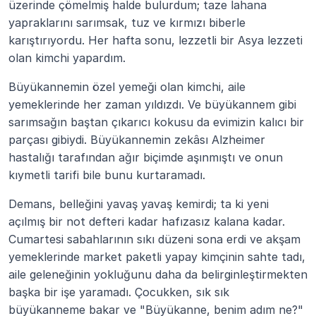
üzerinde çömelmiş halde bulurdum; taze lahana 
yapraklarını sarımsak, tuz ve kırmızı biberle 
karıştırıyordu. Her hafta sonu, lezzetli bir Asya lezzeti 
olan kimchi yapardım.
Büyükannemin özel yemeği olan kimchi, aile 
yemeklerinde her zaman yıldızdı. Ve büyükannem gibi 
sarımsağın baştan çıkarıcı kokusu da evimizin kalıcı bir 
parçası gibiydi. Büyükannemin zekâsı Alzheimer 
hastalığı tarafından ağır biçimde aşınmıştı ve onun 
kıymetli tarifi bile bunu kurtaramadı.
Demans, belleğini yavaş yavaş kemirdi; ta ki yeni 
açılmış bir not defteri kadar hafızasız kalana kadar. 
Cumartesi sabahlarının sıkı düzeni sona erdi ve akşam 
yemeklerinde market paketli yapay kimçinin sahte tadı, 
aile geleneğinin yokluğunu daha da belirginleştirmekten 
başka bir işe yaramadı. Çocukken, sık sık 
büyükanneme bakar ve "Büyükanne, benim adım ne?" 