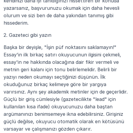
kendinizi daha iyi tanıdığınızı hissettiren bir konuda 
yazarsanız, başvurunuzu okumak için daha hevesli 
olurum ve sizi ben de daha yakından tanımış gibi 
hissederim.
2. Gazeteci gibi yazın
Başka bir deyişle, "İşin püf noktasını saklamayın!" 
Essay'in ilk birkaç satırı okuyucunun ilgisini çekmeli, 
essay'in ne hakkında olacağına dair fikir vermeli ve 
metnin geri kalanı için tonu belirlemelidir. Belirli bir 
yazıyı neden okumayı seçtiğinizi düşünün. İlk 
okuduğunuz birkaç kelimeye göre bir yargıya 
varırsınız. Aynı şey akademik metinler için de geçerlidir. 
Güçlü bir giriş cümlesiyle (gazetecilikte "lead" için 
kullanılan kısa ifade) okuyucunuzu daha baştan 
argümanınızı benimsemeye ikna edebilirsiniz. Girişiniz 
güçlü değilse, okuyucu otomatik olarak en kötüsünü 
varsayar ve çalışmanızı gözden çıkarır.