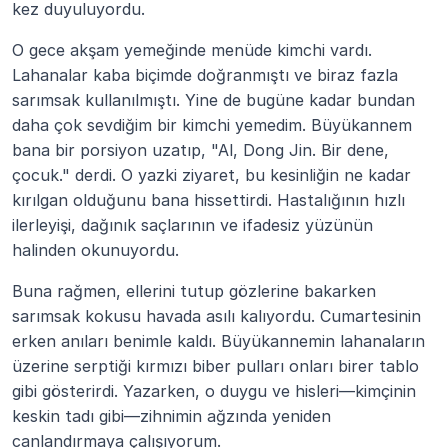
kez duyuluyordu.
O gece akşam yemeğinde menüde kimchi vardı. 
Lahanalar kaba biçimde doğranmıştı ve biraz fazla 
sarımsak kullanılmıştı. Yine de bugüne kadar bundan 
daha çok sevdiğim bir kimchi yemedim. Büyükannem 
bana bir porsiyon uzatıp, "Al, Dong Jin. Bir dene, 
çocuk." derdi. O yazki ziyaret, bu kesinliğin ne kadar 
kırılgan olduğunu bana hissettirdi. Hastalığının hızlı 
ilerleyişi, dağınık saçlarının ve ifadesiz yüzünün 
halinden okunuyordu.
Buna rağmen, ellerini tutup gözlerine bakarken 
sarımsak kokusu havada asılı kalıyordu. Cumartesinin 
erken anıları benimle kaldı. Büyükannemin lahanaların 
üzerine serptiği kırmızı biber pulları onları birer tablo 
gibi gösterirdi. Yazarken, o duygu ve hisleri—kimçinin 
keskin tadı gibi—zihnimin ağzında yeniden 
canlandırmaya çalışıyorum.