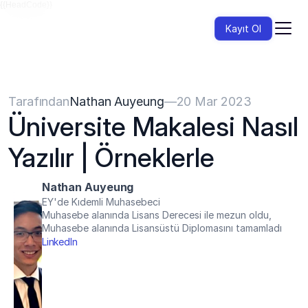
{{HeadCode}}
Kayıt Ol
Tarafından
Nathan Auyeung
—
20 Mar 2023
Üniversite Makalesi Nasıl 
Yazılır | Örneklerle
Nathan Auyeung
EY'de Kıdemli Muhasebeci
Muhasebe alanında Lisans Derecesi ile mezun oldu, 
Muhasebe alanında Lisansüstü Diplomasını tamamladı
LinkedIn