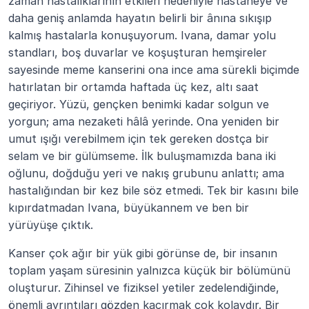
zaman hastalıklarının etkileri nedeniyle hastaneye ve 
daha geniş anlamda hayatın belirli bir ânına sıkışıp 
kalmış hastalarla konuşuyorum. Ivana, damar yolu 
standları, boş duvarlar ve koşuşturan hemşireler 
sayesinde meme kanserini ona ince ama sürekli biçimde 
hatırlatan bir ortamda haftada üç kez, altı saat 
geçiriyor. Yüzü, gençken benimki kadar solgun ve 
yorgun; ama nezaketi hâlâ yerinde. Ona yeniden bir 
umut ışığı verebilmem için tek gereken dostça bir 
selam ve bir gülümseme. İlk buluşmamızda bana iki 
oğlunu, doğduğu yeri ve nakış grubunu anlattı; ama 
hastalığından bir kez bile söz etmedi. Tek bir kasını bile 
kıpırdatmadan Ivana, büyükannem ve ben bir 
yürüyüşe çıktık.
Kanser çok ağır bir yük gibi görünse de, bir insanın 
toplam yaşam süresinin yalnızca küçük bir bölümünü 
oluşturur. Zihinsel ve fiziksel yetiler zedelendiğinde, 
önemli ayrıntıları gözden kaçırmak çok kolaydır. Bir 