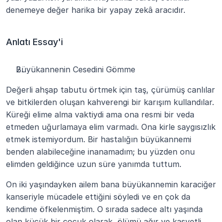
denemeye değer harika bir yapay zekâ aracıdır.
Anlatı Essay'i
Büyükannenin Cesedini Gömme
Değerli ahşap tabutu örtmek için taş, çürümüş canlılar 
ve bitkilerden oluşan kahverengi bir karışım kullandılar. 
Küreği elime alma vaktiydi ama ona resmi bir veda 
etmeden uğurlamaya elim varmadı. Ona kirle saygısızlık 
etmek istemiyordum. Bir hastalığın büyükannemi 
benden alabileceğine inanamadım; bu yüzden onu 
elimden geldiğince uzun süre yanımda tuttum.
On iki yaşındayken ailem bana büyükannemin karaciğer 
kanseriyle mücadele ettiğini söyledi ve en çok da 
kendime öfkelenmiştim. O sırada sadece altı yaşında 
olan küçük bir çocuk olarak, ölümü ağır ve kasvetli 