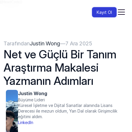
{{HeadCode}}
Kayıt Ol
Tarafından
Justin Wong
—
7 Ara 2025
Net ve Güçlü Bir Tanım 
Araştırma Makalesi 
Yazmanın Adımları
Justin Wong
Büyüme Lideri
Küresel İşletme ve Dijital Sanatlar alanında Lisans 
Derecesi ile mezun oldum, Yan Dal olarak Girişimcilik 
eğitimi aldım.
LinkedIn