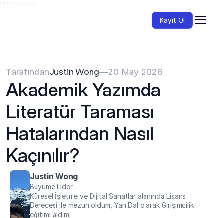
{{HeadCode}}
Kayıt Ol
Tarafından
Justin Wong
—
20 May 2026
Akademik Yazımda 
Literatür Taraması 
Hatalarından Nasıl 
Kaçınılır?
Justin Wong
Büyüme Lideri
Küresel İşletme ve Dijital Sanatlar alanında Lisans 
Derecesi ile mezun oldum, Yan Dal olarak Girişimcilik 
eğitimi aldım.