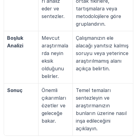
rı analiz 
ortak fikirlere, 
eder ve 
tartışmalara veya 
sentezler.
metodolojilere göre 
gruplandırın.
Boşluk 
Mevcut 
Çalışmanızın ele 
Analizi
araştırmala
alacağı yanıtsız kalmış 
rda neyin 
soruyu veya yeterince 
eksik 
araştırılmamış alanı 
olduğunu 
açıkça belirtin.
belirler.
Sonuç
Önemli 
Temel temaları 
çıkarımları 
sentezleyin ve 
özetler ve 
araştırmanızın 
geleceğe 
bunların üzerine nasıl 
bakar.
inşa edileceğini 
açıklayın.