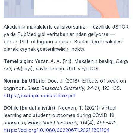
Akademik makalelerle çalışıyorsanız — özellikle JSTOR 
ya da PubMed gibi veritabanlarından geliyorsa — 
bunun PDF olduğunu unutun. Bunlar dergi makalesi 
olarak kaynak gösterilmelidir, nokta.
Temel biçim:
 Yazar, A. A. (Yıl). Makalenin başlığı. 
Dergi 
Adı, cilt
(sayı), sayfa aralığı. URL veya DOI
Normal bir URL ile:
 Doe, J. (2018). Effects of sleep on 
cognition. 
Sleep Research Quarterly, 24
(2), 123–135. 
https://example.com/article.pdf
DOI ile (bu daha iyidir):
 Nguyen, T. (2021). Virtual 
learning and student outcomes during COVID-19. 
Journal of Educational Research, 114
(4), 455–472. 
https://doi.org/10.1080/00220671.2021.1891194