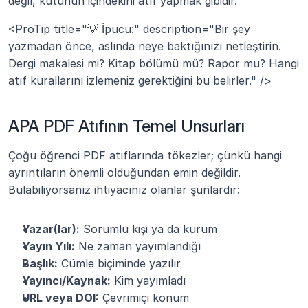
değil, kutunun içindekini atıf yapmak gibidir.
<ProTip title="💡 İpucu:" description="Bir şey 
yazmadan önce, aslında neye baktığınızı netleştirin. 
Dergi makalesi mi? Kitap bölümü mü? Rapor mu? Hangi 
atıf kurallarını izlemeniz gerektiğini bu belirler." />
APA PDF Atıfının Temel Unsurları
Çoğu öğrenci PDF atıflarında tökezler; çünkü hangi 
ayrıntıların önemli olduğundan emin değildir. 
Bulabiliyorsanız ihtiyacınız olanlar şunlardır:
Yazar(lar):
 Sorumlu kişi ya da kurum
Yayın Yılı:
 Ne zaman yayımlandığı
Başlık:
 Cümle biçiminde yazılır
Yayıncı/Kaynak:
 Kim yayımladı
URL veya DOI:
 Çevrimiçi konum