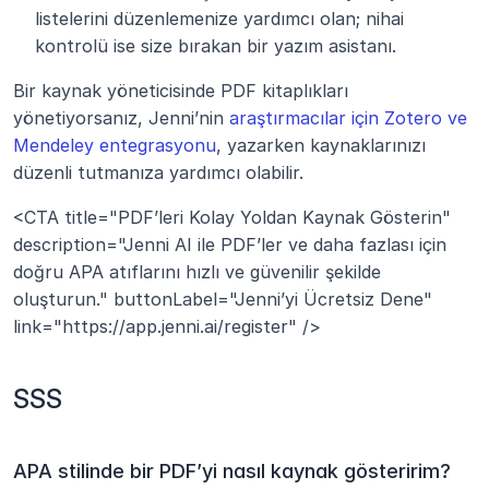
listelerini düzenlemenize yardımcı olan; nihai 
kontrolü ise size bırakan bir yazım asistanı.
Bir kaynak yöneticisinde PDF kitaplıkları 
yönetiyorsanız, Jenni’nin 
araştırmacılar için Zotero ve 
Mendeley entegrasyonu
, yazarken kaynaklarınızı 
düzenli tutmanıza yardımcı olabilir.
<CTA title="PDF’leri Kolay Yoldan Kaynak Gösterin" 
description="Jenni AI ile PDF’ler ve daha fazlası için 
doğru APA atıflarını hızlı ve güvenilir şekilde 
oluşturun." buttonLabel="Jenni’yi Ücretsiz Dene" 
link="https://app.jenni.ai/register" />
SSS
APA stilinde bir PDF’yi nasıl kaynak gösteririm?