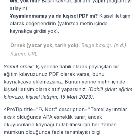
URL yok mu?
 Basılı kaynak gibi atıf yapın (bağlantıyı 
atlayın).
Yayımlanmamış ya da kişisel PDF mi?
 Kişisel iletişim 
olarak değerlendirin (yalnızca metin içinde, 
kaynakça girdisi yok).
Örnek (yazar yok, tarih yok):
Belge başlığı
. (n.d.). 
Kurum. URL
Somut örnek:
 İş yerinde dahili olarak paylaşılan bir 
eğitim kılavuzunuz PDF olarak varsa, bunu 
kaynakçaya eklemezsiniz. Bunun yerine metin içinde 
kişisel iletişim olarak atıf yaparsınız: 
(Dahili şirket eğitim 
kılavuzu, kişisel iletişim, 15 Mart 2023)
.
<ProTip title="🔍 Not:" description="Temel ayrıntılar 
eksik olduğunda APA esneklik tanır; ancak 
okuyucuların kaynağı bulabilmesi için her zaman 
mümkün olduğunca fazla tanımlayıcı bilgi 