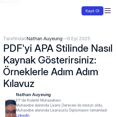
{{HeadCode}}
Kayıt Ol
Tarafından
Nathan Auyeung
—
6 Eyl 2025
PDF'yi APA Stilinde Nasıl 
Kaynak Gösterirsiniz: 
Örneklerle Adım Adım 
Kılavuz
Nathan Auyeung
EY'de Kıdemli Muhasebeci
Muhasebe alanında Lisans Derecesi ile mezun oldu, 
Muhasebe alanında Lisansüstü Diplomasını tamamladı
LinkedIn