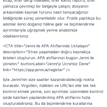
kitap, ister dergi makalesi, ister kamu raporu, ister 
yalnızca çevrimiçi bir belgeyle çalışın; dosyanın 
arkasındaki kaynak türünü nasıl tanıyacağınızı 
bildiğinizde süreç yönetilebilir olur. Pratik yaptıkça bu 
adımlar ikinci doğanız hâline gelir ve biçimlendirme 
ayrıntılarıyla uğraşmak yerine analizinize 
odaklanırsınız.
<CTA title="Jenni ile APA Atıflarında Ustalaşın" 
description="Stres yaşamadan doğru kaynakça 
listeleri oluşturun. APA atıflarınızı bugün Jenni ile 
yönetin." buttonLabel="Jenni’yi Ücretsiz Dene" 
link="https://app.jenni.ai/register" />
İşte Jenni’nin size saatler kazandırabileceği nokta 
burasıdır. Virgülleri, italikleri ve URL’leri elle tek tek 
kontrol etmek yerine, son ayrıntılar üzerindeki kontrol 
sizde kalırken yapılandırılmış APA atıflarını hızla 
oluşturabilirsiniz. Bu da biçimlendirme kurallarına 