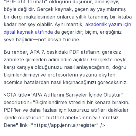
"PDF atıf formatı" olduğunu düşünür, ama işleyiş 
böyle değildir. Gerçek kaynak, geçen ay yayımlanmış 
bir dergi makalesinden onlarca yıllık taranmış bir kitaba 
kadar her şey olabilir. Aynı mantık, 
akademik yazım için 
dijital kaynak atıfında
 da geçerlidir; biçim, eriştiğiniz 
şeye bağlıdır—not dosya türüne.
Bu rehber, APA 7. baskıdaki PDF atıflarını gereksiz 
zahmete girmeden adım adım açıklar. Gerçekte neyle 
karşı karşıya olduğunuzu nasıl anlayacağınızı, doğru 
biçimlendirmeyi ve profesörlerin yüzünü ekşiten 
acemice hatalardan nasıl kaçınacağınızı göreceksiniz.
<CTA title="APA Atıflarını Saniyeler İçinde Oluştur" 
description="Biçimlendirme stresini bir kenara bırakın. 
PDF’ler ve daha fazlası için kusursuz atıfları dakikalar 
içinde oluşturun." buttonLabel="Jenni’yi Ücretsiz 
Dene" link="https://app.jenni.ai/register" />