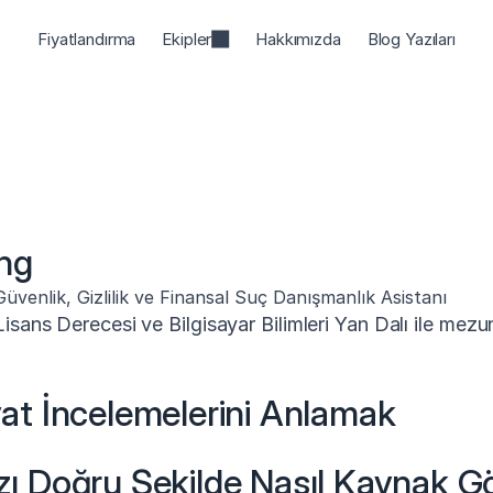
Fiyatlandırma
Ekipler
Hakkımızda
Blog Yazıları
ng
venlik, Gizlilik ve Finansal Suç Danışmanlık Asistanı
sans Derecesi ve Bilgisayar Bilimleri Yan Dalı ile mezu
yat İncelemelerini Anlamak
zı Doğru Şekilde Nasıl Kaynak Gö