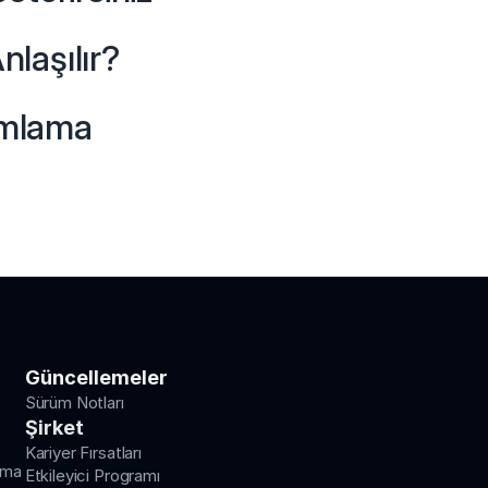
nlaşılır?
mlama 
Güncellemeler
Sürüm Notları
Şirket
Kariyer Fırsatları
rma
Etkileyici Programı