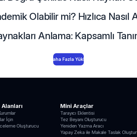
demik Olabilir mi? Hızlıca Nasıl A
ynakları Anlama: Kapsamlı Tanı
Daha Fazla Yükle
 Alanları
Mini Araçlar
Kurumlar
Tarayıcı Eklentisi
ar İçin
Tez Beyanı Oluşturucu
nceleme Oluşturucu
Yeniden Yazma Aracı
Yapay Zeka ile Makale Taslak Oluştu