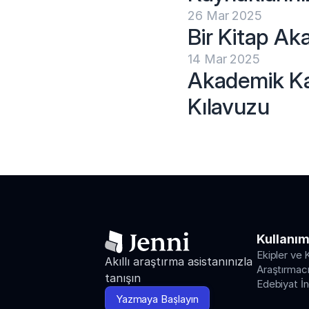
26 Mar 2025
Bir Kitap Aka
14 Mar 2025
Akademik Ka
Kılavuzu
Kullanım
Ekipler ve 
Akıllı araştırma asistanınızla 
Araştırmacıl
tanışın
Edebiyat İ
Yazmaya Başlayın