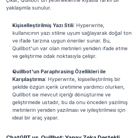
çıkar, Quillbot'un yeteneklerine kıyasla farklı bir 
yaklaşımla sunulur.
Kişiselleştirilmiş Yazı Stili
: Hyperwrite, 
kullanıcının yazı stiline uyum sağlayarak doğal ton 
ve ifade tarzına uygun öneriler sunar. Bu, 
Quillbot'un var olan metinleri yeniden ifade etme 
ve geliştirme odak noktasıyla çelişir.
Quillbot'un Paraphrasing Özellikleri ile 
Karşılaştırma
: Hyperwrite, kişiselleştirilmiş bir 
şekilde özgün içerik üretimine yardımcı olurken, 
Quillbot ise mevcut içeriği dönüştürme ve 
geliştirmede ustadır, bu da onu önceden yazılmış 
metinlerin yeniden yazılması ve iyileştirilmesi için 
ideal bir araç yapar.
ChatGPT vs. Quillbot: Yapay Zeka Destekli 