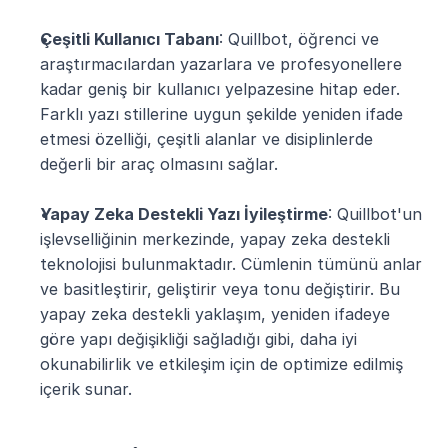
Çeşitli Kullanıcı Tabanı
: Quillbot, öğrenci ve 
araştırmacılardan yazarlara ve profesyonellere 
kadar geniş bir kullanıcı yelpazesine hitap eder. 
Farklı yazı stillerine uygun şekilde yeniden ifade 
etmesi özelliği, çeşitli alanlar ve disiplinlerde 
değerli bir araç olmasını sağlar.
Yapay Zeka Destekli Yazı İyileştirme
: Quillbot'un 
işlevselliğinin merkezinde, yapay zeka destekli 
teknolojisi bulunmaktadır. Cümlenin tümünü anlar 
ve basitleştirir, geliştirir veya tonu değiştirir. Bu 
yapay zeka destekli yaklaşım, yeniden ifadeye 
göre yapı değişikliği sağladığı gibi, daha iyi 
okunabilirlik ve etkileşim için de optimize edilmiş 
içerik sunar.