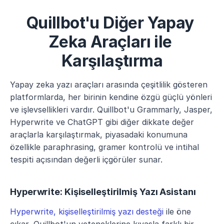
Quillbot'u Diğer Yapay 
Zeka Araçları ile 
Karşılaştırma
Yapay zeka yazı araçları arasında çeşitlilik gösteren 
platformlarda, her birinin kendine özgü güçlü yönleri 
ve işlevsellikleri vardır. Quillbot'u Grammarly, Jasper, 
Hyperwrite ve ChatGPT gibi diğer dikkate değer 
araçlarla karşılaştırmak, piyasadaki konumuna 
özellikle paraphrasing, gramer kontrolü ve intihal 
tespiti açısından değerli içgörüler sunar.
Hyperwrite: Kişiselleştirilmiş Yazı Asistanı
Hyperwrite, kişiselleştirilmiş yazı desteği
 ile öne 