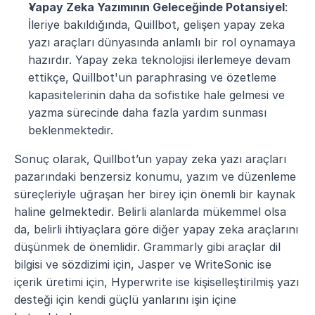
Yapay Zeka Yazımının Geleceğinde Potansiyel
: 
İleriye bakıldığında, Quillbot, gelişen yapay zeka 
yazı araçları dünyasında anlamlı bir rol oynamaya 
hazırdır. Yapay zeka teknolojisi ilerlemeye devam 
ettikçe, Quillbot'un paraphrasing ve özetleme 
kapasitelerinin daha da sofistike hale gelmesi ve 
yazma sürecinde daha fazla yardım sunması 
beklenmektedir.
Sonuç olarak, Quillbot’un yapay zeka yazı araçları 
pazarındaki benzersiz konumu, yazım ve düzenleme 
süreçleriyle uğraşan her birey için önemli bir kaynak 
haline gelmektedir. Belirli alanlarda mükemmel olsa 
da, belirli ihtiyaçlara göre diğer yapay zeka araçlarını 
düşünmek de önemlidir. Grammarly gibi araçlar dil 
bilgisi ve sözdizimi için, Jasper ve WriteSonic ise 
içerik üretimi için, Hyperwrite ise kişiselleştirilmiş yazı 
desteği için kendi güçlü yanlarını işin içine 