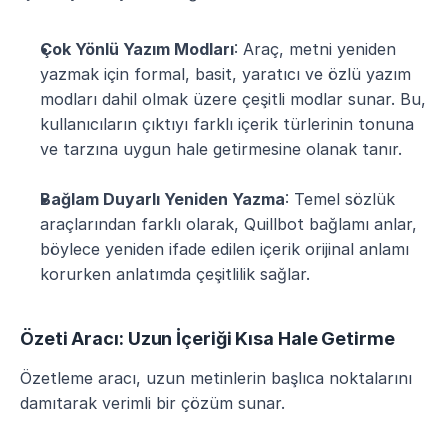
Çok Yönlü Yazım Modları
: Araç, metni yeniden 
yazmak için formal, basit, yaratıcı ve özlü yazım 
modları dahil olmak üzere çeşitli modlar sunar. Bu, 
kullanıcıların çıktıyı farklı içerik türlerinin tonuna 
ve tarzına uygun hale getirmesine olanak tanır.
Bağlam Duyarlı Yeniden Yazma
: Temel sözlük 
araçlarından farklı olarak, Quillbot bağlamı anlar, 
böylece yeniden ifade edilen içerik orijinal anlamı 
korurken anlatımda çeşitlilik sağlar.
Özeti Aracı: Uzun İçeriği Kısa Hale Getirme
Özetleme aracı, uzun metinlerin başlıca noktalarını 
damıtarak verimli bir çözüm sunar.