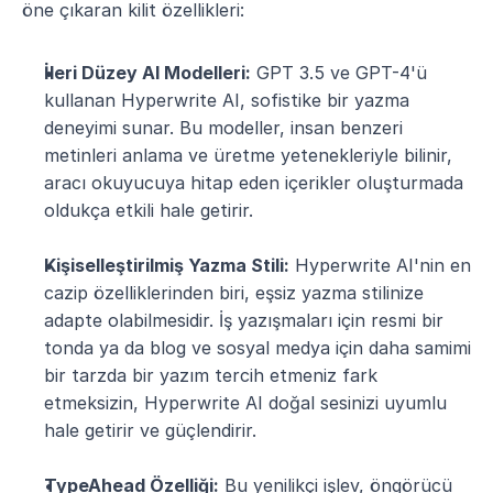
öne çıkaran kilit özellikleri:
İleri Düzey AI Modelleri:
 GPT 3.5 ve GPT-4'ü 
kullanan Hyperwrite AI, sofistike bir yazma 
deneyimi sunar. Bu modeller, insan benzeri 
metinleri anlama ve üretme yetenekleriyle bilinir, 
aracı okuyucuya hitap eden içerikler oluşturmada 
oldukça etkili hale getirir.
Kişiselleştirilmiş Yazma Stili:
 Hyperwrite AI'nin en 
cazip özelliklerinden biri, eşsiz yazma stilinize 
adapte olabilmesidir. İş yazışmaları için resmi bir 
tonda ya da blog ve sosyal medya için daha samimi 
bir tarzda bir yazım tercih etmeniz fark 
etmeksizin, Hyperwrite AI doğal sesinizi uyumlu 
hale getirir ve güçlendirir.
TypeAhead Özelliği:
 Bu yenilikçi işlev, öngörücü 