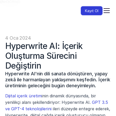
{{NnOjCiNsq}}
Kayıt Ol
4 Oca 2024
Hyperwrite AI: İçerik 
Oluşturma Sürecini 
Değiştirin
Hyperwrite AI'nin dili sanata dönüştüren, yapay 
zekâ ile harmanlayan yaklaşımını keşfedin. İçerik 
üretiminin geleceğini bugün deneyimleyin.
Dijital içerik üretim
inin dinamik dünyasında, bir 
yenilikçi alanı şekillendiriyor: Hyperwrite AI. 
GPT 3.5 
ve GPT-4 teknolojilerini
 ileri düzeyde entegre ederek, 
Hyperwrite, dijital çağda içerik oluşturucu olmanın 