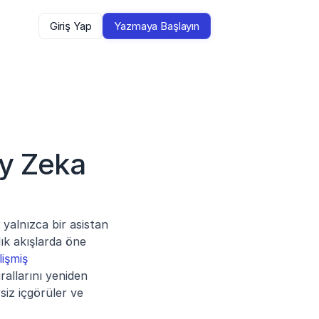
Giriş Yap
Yazmaya Başlayın
y Zeka 
k yalnızca bir asistan 
ık akışlarda öne 
lişmiş 
rallarını yeniden 
iz içgörüler ve 