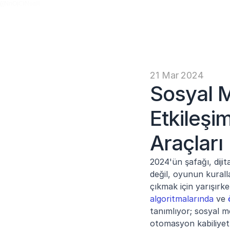
{{NnOjCiNsq}}
21 Mar 2024
Sosyal M
Etkileşi
Araçları
2024'ün şafağı, dijit
değil, oyunun kuralla
çıkmak için yarışırke
algoritmalarında
 ve 
tanımlıyor; sosyal m
otomasyon kabiliyet