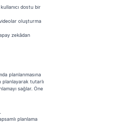
kullanıcı dostu bir 
videolar oluşturma 
yapay zekâdan 
rmda planlanmasına 
planlayarak tutarlı 
nlamayı sağlar. Öne 
.
kapsamlı planlama 