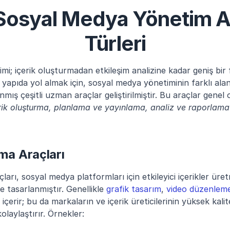
 Sosyal Medya Yönetim Ar
Türleri
i; içerik oluşturmadan etkileşim analizine kadar geniş bir f
yapıda yol almak için, sosyal medya yönetiminin farklı alanl
ış çeşitli uzman araçlar geliştirilmiştir. Bu araçlar genel 
rik oluşturma, planlama ve yayınlama, analiz ve raporlama i
rma Araçları
ları, sosyal medya platformları için etkileyici içerikler ür
 tasarlanmıştır. Genellikle 
grafik tasarım
, 
video düzenlem
r içerir; bu da markaların ve içerik üreticilerinin yüksek kalitel
kolaylaştırır. Örnekler: