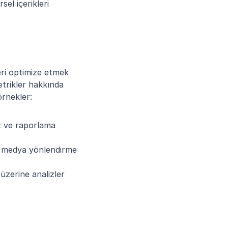
el içerikleri 
ri optimize etmek 
metrikler hakkında 
örnekler:
 ve raporlama 
l medya yönlendirme 
üzerine analizler 