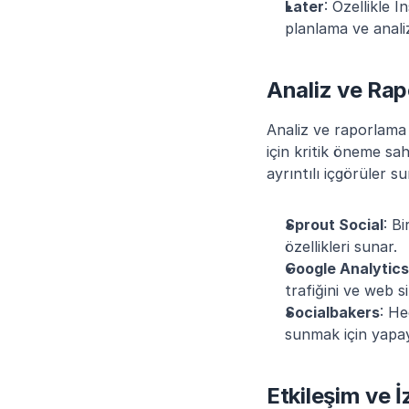
Later
: Özellikle 
planlama ve analiz
Analiz ve Rap
Analiz ve raporlama 
için kritik öneme sahi
ayrıntılı içgörüler 
Sprout Social
: B
özellikleri sunar.
Google Analytics
trafiğini ve web si
Socialbakers
: He
sunmak için yapay
Etkileşim ve İ