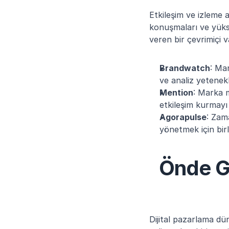
Etkileşim ve izleme a
konuşmaları ve yüksel
veren bir çevrimiçi 
Brandwatch
: Mar
ve analiz yetenekl
Mention
: Marka m
etkileşim kurmayı 
Agorapulse
: Zam
yönetmek için birl
Önde G
Dijital pazarlama dü