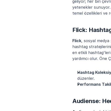
geliyor; her biri çev
yetenekler sunuyor. 
temel özellikleri ve 
Flick: Hashta
Flick
, sosyal medya p
hashtag stratejilerin
en etkili hashtag'le
yardımcı olur. Öne Çı
Hashtag Koleksiy
düzenler.
Performans Taki
Audiense: He