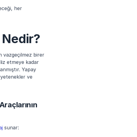
ceği, her 
 Nedir?
n vazgeçilmez birer 
aliz etmeye kadar 
anmıştır. Yapay 
 yetenekler ve 
raçlarının 
aj
 sunar: