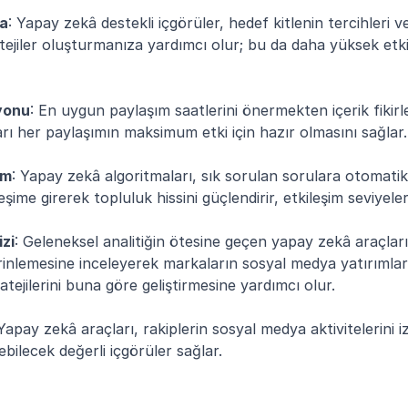
ma
: Yapay zekâ destekli içgörüler, hedef kitlenin tercihleri ve
ejiler oluşturmanıza yardımcı olur; bu da daha yüksek etkil
yonu
: En uygun paylaşım saatlerini önermekten içerik fikirl
rı her paylaşımın maksimum etki için hazır olmasını sağlar.
im
: Yapay zekâ algoritmaları, sık sorulan sorulara otomatik 
leşime girerek topluluk hissini güçlendirir, etkileşim seviyele
zi
: Geleneksel analitiğin ötesine geçen yapay zekâ araçları
inlemesine inceleyerek markaların sosyal medya yatırımlar
tejilerini buna göre geliştirmesine yardımcı olur.
 Yapay zekâ araçları, rakiplerin sosyal medya aktivitelerini iz
bilecek değerli içgörüler sağlar.