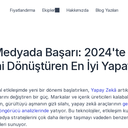
Fiyatlandırma
Ekipler
Hakkımızda
Blog Yazıları
edyada Başarı: 2024'te 
mi Dönüştüren En İyi Yapa
al etkileşimde yeni bir dönemi başlatırken, 
Yapay Zekâ
 artı
rını değiştiren bir güç. Markalar ve içerik üreticileri kalabal
n, gürültüyü aşmanın gizli silahı, yapay zekâ araçlarının 
ge
öngörücü analizlerinde
 yatıyor. Bu teknolojiler, etkileşim ku
edya stratejilerini çok daha ileriye taşımayı vadeden benzers
leri sunuyor.