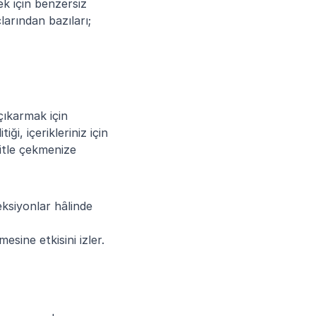
ek için benzersiz 
rından bazıları; 
çıkarmak için 
i, içerikleriniz için 
itle çekmenize 
eksiyonlar hâlinde 
sine etkisini izler.