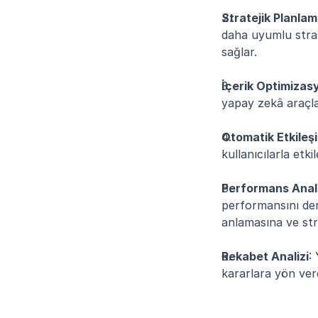
Stratejik Planla
daha uyumlu strat
sağlar.
İçerik Optimizas
yapay zekâ araçla
Otomatik Etkileş
kullanıcılarla etki
Performans Anali
performansını der
anlamasına ve stra
Rekabet Analizi
:
kararlara yön vere