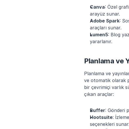
Canva
: Özel graf
arayüz sunar.
Adobe Spark
: So
araçları sunar.
Lumen5
: Blog ya
yararlanır.
Planlama ve Y
Planlama ve yayınlam
ve otomatik olarak p
bir çevrimiçi varlık
çıkan araçlar:
Buffer
: Gönderi p
Hootsuite
: İzlem
seçenekleri sunar