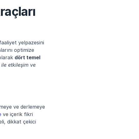
açları 
aaliyet yelpazesini 
arını optimize 
olarak 
dört temel 
le etkileşim ve 
etmeye ve derlemeye 
e
 ve içerik fikri 
i, dikkat çekici 