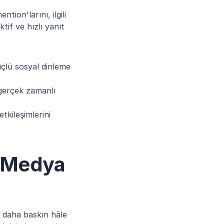
ion'larını, ilgili 
if ve hızlı yanıt 
üçlü sosyal dinleme 
gerçek zamanlı 
kileşimlerini 
 Medya 
 daha baskın hâle 