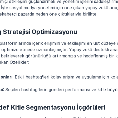
rimiçi etkileşimi güçlendirmek ve yönetim işlerini sadeleştirm
İşte sosyal medya yönetimi için öne çıkan yapay zekâ araçla
rekabetçi pazarda neden öne çıktıklarıyla birlikte.
g Stratejisi Optimizasyonu
latformlarında içerik erişimini ve etkileşimi en üst düzeye 
i optimize etmede uzmanlaşmıştır. Yapay zekâ destekli analitiğ
ri belirleyerek görünürlüğü artırmanıza ve hedeflenmiş bir k
kan Özellikler:
onları
: Etkili hashtag'leri kolay erişim ve uygulama için kol
bi
: Seçilen hashtag'lerin gönderi performansı ve kitle büyüme
def Kitle Segmentasyonu İçgörüleri